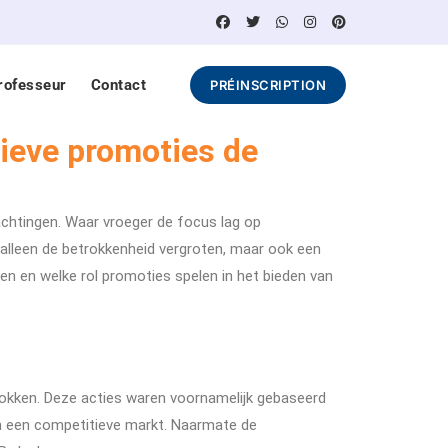
rofesseur
Contact
PRÉINSCRIPTION
tieve promoties de
chtingen. Waar vroeger de focus lag op
 alleen de betrokkenheid vergroten, maar ook een
n en welke rol promoties spelen in het bieden van
okken. Deze acties waren voornamelijk gebaseerd
 in een competitieve markt. Naarmate de