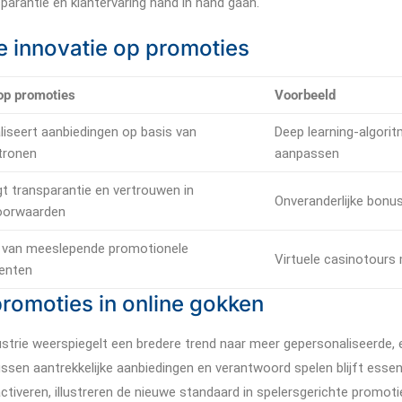
parantie en klantervaring hand in hand gaan.
e innovatie op promoties
op promoties
Voorbeeld
liseert aanbiedingen op basis van
Deep learning-algorit
tronen
aanpassen
t transparantie en vertrouwen in
Onveranderlijke bonu
oorwaarden
 van meeslepende promotionele
Virtuele casinotours
enten
romoties in online gokken
ustrie weerspiegelt een bredere trend naar meer gepersonaliseerde
ssen aantrekkelijke aanbiedingen en verantwoord spelen blijft essen
ctiveren, illustreren de nieuwe standaard in spelersgerichte promoti