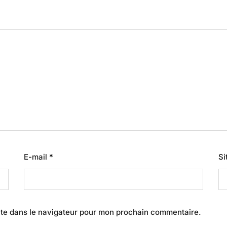
E-mail
*
Si
ite dans le navigateur pour mon prochain commentaire.