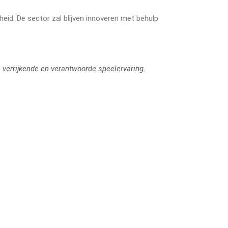
eid. De sector zal blijven innoveren met behulp
n verrijkende en verantwoorde speelervaring.