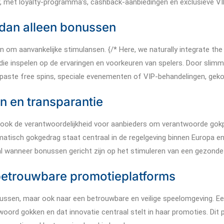
er, met loyalty-programma’s, cashback-aanbiedingen en exclusieve VI
 dan alleen bonussen
n om aanvankelijke stimulansen. {/* Here, we naturally integrate the
e inspelen op de ervaringen en voorkeuren van spelers. Door slimm
paste free spins, speciale evenementen of VIP-behandelingen, gekop
n en transparantie
ook de verantwoordelijkheid voor aanbieders om verantwoorde gok
atisch gokgedrag staat centraal in de regelgeving binnen Europa en 
al wanneer bonussen gericht zijn op het stimuleren van een gezond
betrouwbare promotieplatforms
ussen, maar ook naar een betrouwbare en veilige speelomgeving. Een
ord gokken en dat innovatie centraal stelt in haar promoties. Dit p