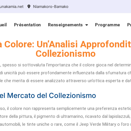
unakamia.net
Niamakoro-Bamako
ueil
Présentation
Renseignements
Programme
P
ità Colore: Un’Analisi Approfond
Collezionismo
spesso si sottovaluta l’importanza che il colore gioca nel determinare 
one di unicità può essere profondamente influenzata dalla sfumatura c
 che merita di essere analizzato attraverso un’ottica esperta e dati
 nel Mercato del Collezionismo
lusso, il colore non rappresenta semplicemente una preferenza estet
tore della pittura, il pigmento di ultramarino, ricavato dal lapislazzul
tomobili, le tinte uniche o rare, come il Jeep Verde Military o l’oro 