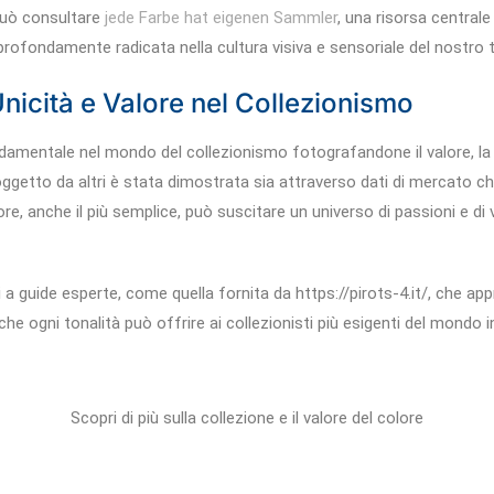
 può consultare
jede Farbe hat eigenen Sammler
, una risorsa central
 profondamente radicata nella cultura visiva e sensoriale del nostro
Unicità e Valore nel Collezionismo
damentale nel mondo del collezionismo fotografandone il valore, la ra
getto da altri è stata dimostrata sia attraverso dati di mercato che 
re, anche il più semplice, può suscitare un universo di passioni e di va
a guide esperte, come quella fornita da https://pirots-4.it/, che appr
e ogni tonalità può offrire ai collezionisti più esigenti del mondo i
Scopri di più sulla collezione e il valore del colore