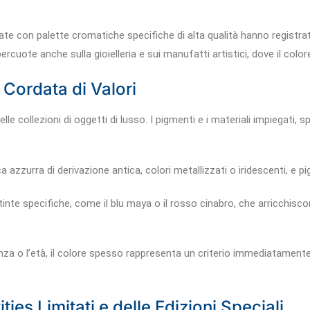
itate con palette cromatiche specifiche di alta qualità hanno regist
ercuote anche sulla gioielleria e sui manufatti artistici, dove il colo
 Cordata di Valori
lle collezioni di oggetti di lusso. I pigmenti e i materiali impiegati,
a azzurra di derivazione antica, colori metallizzati o iridescenti, e p
tinte specifiche, come il blu maya o il rosso cinabro, che arricchisco
enza o l’età, il colore spesso rappresenta un criterio immediatament
ies Limitati e delle Edizioni Speciali