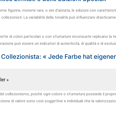
come figurine, monete rare, o vini d’annata, le edizioni con caratter
collezionisti. La variabilità della tonalità può influenzare drastica
hette di colori particolari o con sfumature inconsuete replicano la t
razione può essere un indicatori di autenticità, di qualità e di esclu
el Collezionista: « Jede Farbe hat eigen
er »
 collezionismo, poiché ogni colore o sfumatura possiede il propri
cezione di valore sono così soggettive e individuali che la valorizzaz