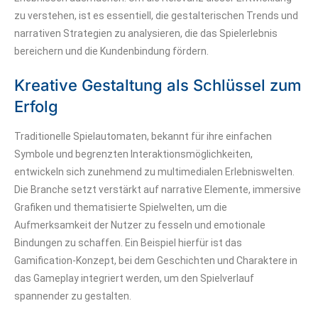
zu verstehen, ist es essentiell, die gestalterischen Trends und
narrativen Strategien zu analysieren, die das Spielerlebnis
bereichern und die Kundenbindung fördern.
Kreative Gestaltung als Schlüssel zum
Erfolg
Traditionelle Spielautomaten, bekannt für ihre einfachen
Symbole und begrenzten Interaktionsmöglichkeiten,
entwickeln sich zunehmend zu multimedialen Erlebniswelten.
Die Branche setzt verstärkt auf narrative Elemente, immersive
Grafiken und thematisierte Spielwelten, um die
Aufmerksamkeit der Nutzer zu fesseln und emotionale
Bindungen zu schaffen. Ein Beispiel hierfür ist das
Gamification-Konzept, bei dem Geschichten und Charaktere in
das Gameplay integriert werden, um den Spielverlauf
spannender zu gestalten.