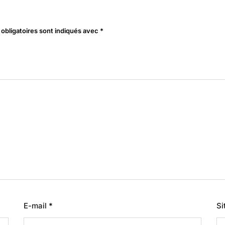
obligatoires sont indiqués avec
*
E-mail
*
Si