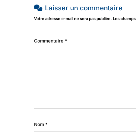
Laisser un commentaire
Votre adresse e-mail ne sera pas publiée.
Les champs 
Commentaire
*
Nom
*