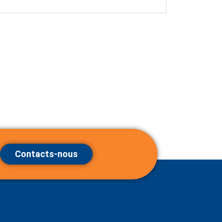
Contacts-nous