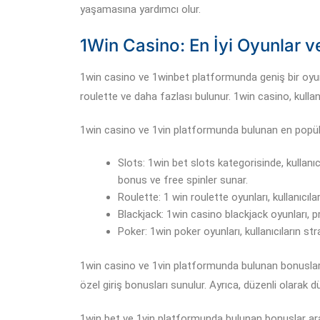
yaşamasına yardımcı olur.
1Win Casino: En İyi Oyunlar v
1win casino ve 1winbet platformunda geniş bir oyun ka
roulette ve daha fazlası bulunur. 1win casino, kullanıc
1win casino ve 1vin platformunda bulunan en popül
Slots: 1win bet slots kategorisinde, kullanıcıl
bonus ve free spinler sunar.
Roulette: 1 win roulette oyunları, kullanıcıla
Blackjack: 1win casino blackjack oyunları, pr
Poker: 1win poker oyunları, kullanıcıların st
1win casino ve 1vin platformunda bulunan bonuslar, k
özel giriş bonusları sunulur. Ayrıca, düzenli olarak d
1win bet ve 1vin platformunda bulunan bonuslar ar