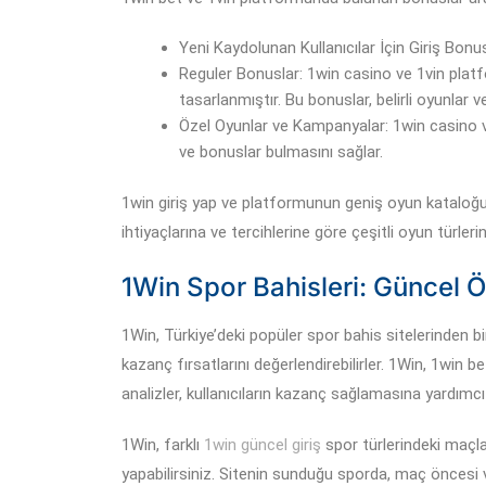
Yeni Kaydolunan Kullanıcılar İçin Giriş Bonusu
Reguler Bonuslar: 1win casino ve 1vin platf
tasarlanmıştır. Bu bonuslar, belirli oyunlar
Özel Oyunlar ve Kampanyalar: 1win casino ve
ve bonuslar bulmasını sağlar.
1win giriş yap ve platformunun geniş oyun kataloğu ve
ihtiyaçlarına ve tercihlerine göre çeşitli oyun türleri
1Win Spor Bahisleri: Güncel Ön
1Win, Türkiye’deki popüler spor bahis sitelerinden bi
kazanç fırsatlarını değerlendirebilirler. 1Win, 1win b
analizler, kullanıcıların kazanç sağlamasına yardımcı o
1Win, farklı
1win güncel giriş
spor türlerindeki maçlar
yapabilirsiniz. Sitenin sunduğu sporda, maç öncesi v