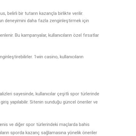
belirli bir tutarın kazançla birlikte verilir.
un deneyimini daha fazla zenginleştirmek için
nir. Bu kampanyalar, kullanıcıların özel fırsatlar
leştirebilirler. 1win casino, kullanıcıların
zleri sayesinde, kullanıcılar çeşitli spor türlerinde
giriş yapılabilir. Sitenin sunduğu güncel öneriler ve
 tenis ve diğer spor türlerindeki maçlarda bahis
cıların sporda kazanç sağlamasına yönelik öneriler