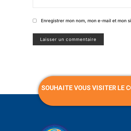
Enregistrer mon nom, mon e-mail et mon s
SOUHAITE VOUS VISITER LE 