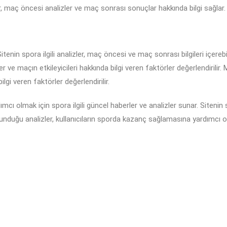
ler, maç öncesi analizler ve maç sonrası sonuçlar hakkında bilgi sağlar.
 Sitenin spora ilgili analizler, maç öncesi ve maç sonrası bilgileri içe
r ve maçın etkileyicileri hakkında bilgi veren faktörler değerlendirili
lgi veren faktörler değerlendirilir.
cı olmak için spora ilgili güncel haberler ve analizler sunar. Sitenin s
n sunduğu analizler, kullanıcıların sporda kazanç sağlamasına yardımcı ola