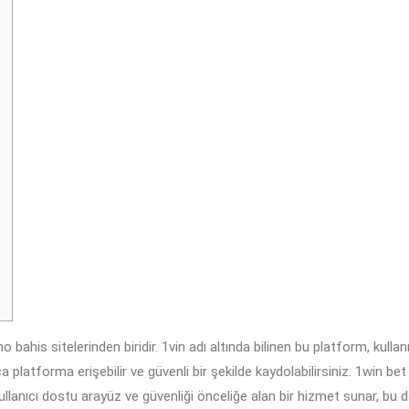
 bahis sitelerinden biridir. 1vin adı altında bilinen bu platform, kullanı
 platforma erişebilir ve güvenli bir şekilde kaydolabilirsiniz. 1win be
llanıcı dostu arayüz ve güvenliği önceliğe alan bir hizmet sunar, bu da 