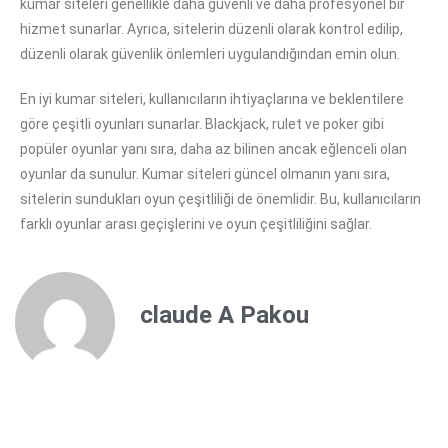
kumar siteleri genellikle daha güvenli ve daha profesyonel bir
hizmet sunarlar. Ayrıca, sitelerin düzenli olarak kontrol edilip,
düzenli olarak güvenlik önlemleri uygulandığından emin olun.
En iyi kumar siteleri, kullanıcıların ihtiyaçlarına ve beklentilere
göre çeşitli oyunları sunarlar. Blackjack, rulet ve poker gibi
popüler oyunlar yanı sıra, daha az bilinen ancak eğlenceli olan
oyunlar da sunulur. Kumar siteleri güncel olmanın yanı sıra,
sitelerin sundukları oyun çeşitliliği de önemlidir. Bu, kullanıcıların
farklı oyunlar arası geçişlerini ve oyun çeşitliliğini sağlar.
claude A Pakou