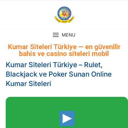
MENU
Kumar Siteleri Türkiye — en güvenilir
bahis ve casino siteleri mobil
Kumar Siteleri Türkiye – Rulet,
Blackjack ve Poker Sunan Online
Kumar Siteleri