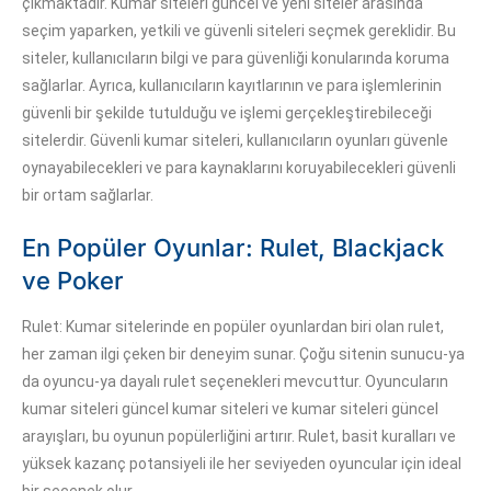
çıkmaktadır. Kumar siteleri güncel ve yeni siteler arasında
seçim yaparken, yetkili ve güvenli siteleri seçmek gereklidir. Bu
siteler, kullanıcıların bilgi ve para güvenliği konularında koruma
sağlarlar. Ayrıca, kullanıcıların kayıtlarının ve para işlemlerinin
güvenli bir şekilde tutulduğu ve işlemi gerçekleştirebileceği
sitelerdir. Güvenli kumar siteleri, kullanıcıların oyunları güvenle
oynayabilecekleri ve para kaynaklarını koruyabilecekleri güvenli
bir ortam sağlarlar.
En Popüler Oyunlar: Rulet, Blackjack
ve Poker
Rulet: Kumar sitelerinde en popüler oyunlardan biri olan rulet,
her zaman ilgi çeken bir deneyim sunar. Çoğu sitenin sunucu-ya
da oyuncu-ya dayalı rulet seçenekleri mevcuttur. Oyuncuların
kumar siteleri güncel kumar siteleri ve kumar siteleri güncel
arayışları, bu oyunun popülerliğini artırır. Rulet, basit kuralları ve
yüksek kazanç potansiyeli ile her seviyeden oyuncular için ideal