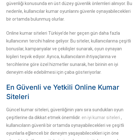
güvenliği konusunda en üst düzey güvenlik önlemleri alınıyor. Bu
nedenle, kullanıcılar kumar oyunlarını güvenle oynayabilecekleri
bir ortamda bulunmuş olurlar.
Online kumar siteleri Türkiye’de her geçen gün daha fazla
kullanıcının tercihi haline geliyor. Bu siteler, kullanıcılarına çeşitli
bonuslar, kampanyalar ve çekilişler sunarak, oyun oynayan
kişileri teşvik ediyor. Ayrıca, kullanıcıların ihtiyaçlarına ve
tercihlerine göre özel hizmetler sunarak, her birinin en iyi
deneyim elde edebilmesi için çaba gösteriyorlar.
En Güvenli ve Yetkili Online Kumar
Siteleri
Güncel kumar siteleri, güvenliğinin yanı sıra sundukları oyun
çeşitlerine da dikkat etmek önemlidir.
en iyi kumar siteleri
,
kullanıcıların güvenli bir ortamda oynayabilecekleri ve çeşitli
oyunlarla eğlenceli bir deneyim yaşayabilecekleri için öne