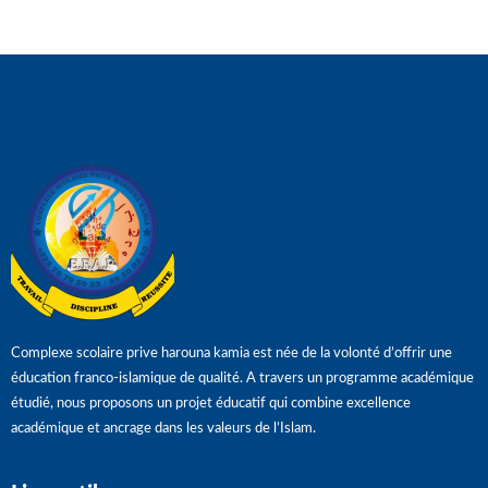
Complexe scolaire prive harouna kamia est née de la volonté d’offrir une
éducation franco-islamique de qualité. A travers un programme académique
étudié, nous proposons un projet éducatif qui combine excellence
académique et ancrage dans les valeurs de l’Islam.