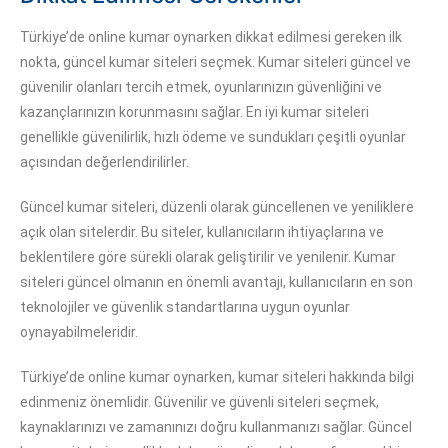
Türkiye’de online kumar oynarken dikkat edilmesi gereken ilk
nokta, güncel kumar siteleri seçmek. Kumar siteleri güncel ve
güvenilir olanları tercih etmek, oyunlarınızın güvenliğini ve
kazançlarınızın korunmasını sağlar. En iyi kumar siteleri
genellikle güvenilirlik, hızlı ödeme ve sundukları çeşitli oyunlar
açısından değerlendirilirler.
Güncel kumar siteleri, düzenli olarak güncellenen ve yeniliklere
açık olan sitelerdir. Bu siteler, kullanıcıların ihtiyaçlarına ve
beklentilere göre sürekli olarak geliştirilir ve yenilenir. Kumar
siteleri güncel olmanın en önemli avantajı, kullanıcıların en son
teknolojiler ve güvenlik standartlarına uygun oyunlar
oynayabilmeleridir.
Türkiye’de online kumar oynarken, kumar siteleri hakkında bilgi
edinmeniz önemlidir. Güvenilir ve güvenli siteleri seçmek,
kaynaklarınızı ve zamanınızı doğru kullanmanızı sağlar. Güncel