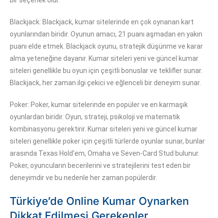
bir seçenek olur.
Blackjack: Blackjack, kumar sitelerinde en çok oynanan kart
oyunlarından biridir. Oyunun amacı, 21 puanı aşmadan en yakın
puanı elde etmek. Blackjack oyunu, stratejik düşünme ve karar
alma yeteneğine dayanır. Kumar siteleri yeni ve güncel kumar
siteleri genellikle bu oyun için çeşitli bonuslar ve teklifler sunar.
Blackjack, her zaman ilgi çekici ve eğlenceli bir deneyim sunar.
Poker: Poker, kumar sitelerinde en popüler ve en karmaşık
oyunlardan biridir. Oyun, strateji, psikoloji ve matematik
kombinasyonu gerektirir. Kumar siteleri yeni ve güncel kumar
siteleri genellikle poker için çeşitli türlerde oyunlar sunar, bunlar
arasında Texas Hold’em, Omaha ve Seven-Card Stud bulunur.
Poker, oyuncuların becerilerini ve stratejilerini test eden bir
deneyimdir ve bu nedenle her zaman popülerdir.
Türkiye’de Online Kumar Oynarken
Dikkat Edilmesi Gerekenler