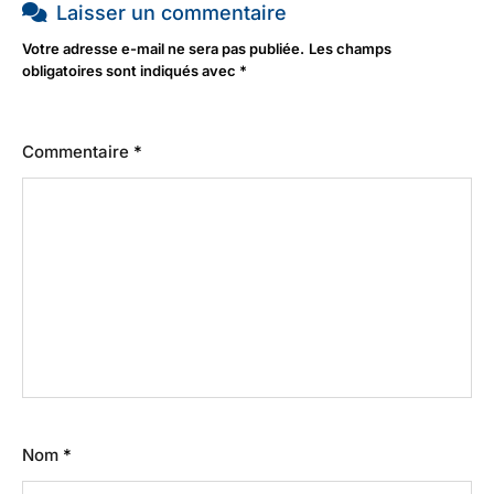
Laisser un commentaire
Votre adresse e-mail ne sera pas publiée.
Les champs
obligatoires sont indiqués avec
*
Commentaire
*
Nom
*