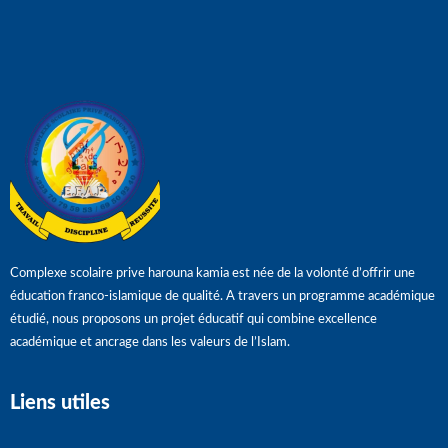
Complexe scolaire prive harouna kamia est née de la volonté d’offrir une
éducation franco-islamique de qualité. A travers un programme académique
étudié, nous proposons un projet éducatif qui combine excellence
académique et ancrage dans les valeurs de l’Islam.
Liens utiles