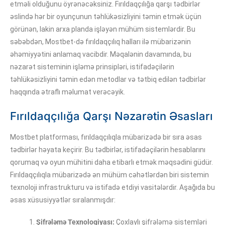
etməli olduğunu öyrənəcəksiniz. Fırıldaqçılığa qarşı tədbirlər
əslində hər bir oyunçunun təhlükəsizliyini təmin etmək üçün
görünən, lakin arxa planda işləyən mühüm sistemlərdir. Bu
səbəbdən, Mostbet-də fırıldaqçılıq halları ilə mübarizənin
əhəmiyyətini anlamaq vacibdir. Məqalənin davamında, bu
nəzarət sisteminin işləmə prinsipləri, istifadəçilərin
təhlükəsizliyini təmin edən metodlar və tətbiq edilən tədbirlər
haqqında ətraflı məlumat verəcəyik.
Fırıldaqçılığa Qarşı Nəzarətin Əsasları
Mostbet platforması, fırıldaqçılıqla mübarizədə bir sıra əsas
tədbirlər həyata keçirir. Bu tədbirlər, istifadəçilərin hesablarını
qorumaq və oyun mühitini daha etibarlı etmək məqsədini güdür.
Fırıldaqçılıqla mübarizədə ən mühüm cəhətlərdən biri sistemin
texnoloji infrastrukturu və istifadə etdiyi vasitələrdir. Aşağıda bu
əsas xüsusiyyətlər sıralanmışdır:
Şifrələmə Texnologiyası:
Çoxlaylı şifrələmə sistemləri