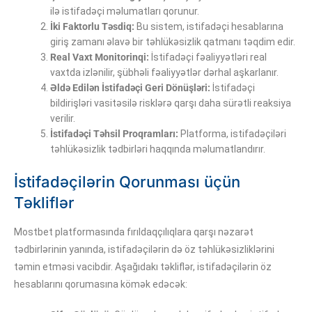
ilə istifadəçi məlumatları qorunur.
İki Faktorlu Təsdiq:
Bu sistem, istifadəçi hesablarına
giriş zamanı əlavə bir təhlükəsizlik qatmanı təqdim edir.
Real Vaxt Monitorinqi:
İstifadəçi fəaliyyətləri real
vaxtda izlənilir, şübhəli fəaliyyətlər dərhal aşkarlanır.
Əldə Edilən İstifadəçi Geri Dönüşləri:
İstifadəçi
bildirişləri vasitəsilə risklərə qarşı daha sürətli reaksiya
verilir.
İstifadəçi Təhsil Proqramları:
Platforma, istifadəçiləri
təhlükəsizlik tədbirləri haqqında məlumatlandırır.
İstifadəçilərin Qorunması üçün
Təkliflər
Mostbet platformasında fırıldaqçılıqlara qarşı nəzarət
tədbirlərinin yanında, istifadəçilərin də öz təhlükəsizliklərini
təmin etməsi vacibdir. Aşağıdakı təkliflər, istifadəçilərin öz
hesablarını qorumasına kömək edəcək: