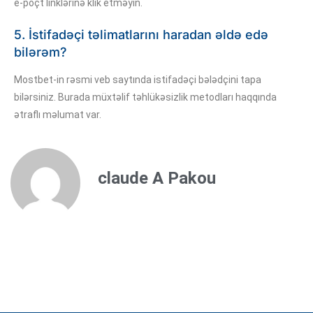
e-poçt linklərinə klik etməyin.
5. İstifadəçi təlimatlarını haradan əldə edə
bilərəm?
Mostbet-in rəsmi veb saytında istifadəçi bələdçini tapa
bilərsiniz. Burada müxtəlif təhlükəsizlik metodları haqqında
ətraflı məlumat var.
claude A Pakou