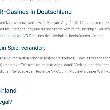
 VR-Casinos in Deutschland
und kleine, konsistente Odds. Beispiel-Angriff: 50 € Pass Line mit 
ilität überschaubar, und du profitierst vom relativ niedrigen Hausvo
preche ich, wie VR-Features dein Verhalten beeinflussen können.
in Spiel verändert
rtuelle Interaktion erhöhen Risikobereitschaft — das ist wissenschaf
s) und nutze Telekom-optimierte Apps, damit Verbindungsabbrüche ni
ichen Netzbetreiber; teste die VR-App im Mobilnetz deiner Wahl vo
chland
egal?