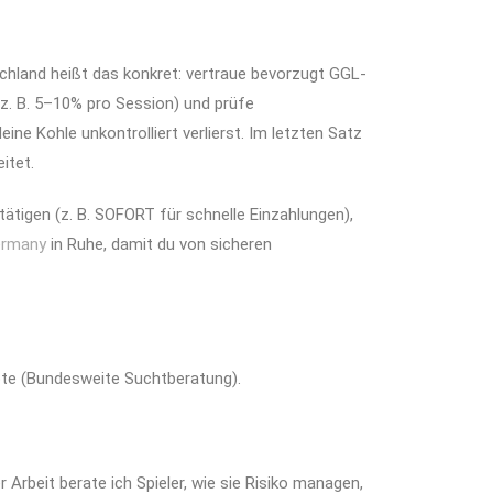
schland heißt das konkret: vertraue bevorzugt GGL-
z. B. 5–10% pro Session) und prüfe
ne Kohle unkontrolliert verlierst. Im letzten Satz
itet.
tigen (z. B. SOFORT für schnelle Einzahlungen),
ermany
in Ruhe, damit du von sicheren
ote (Bundesweite Suchtberatung).
Arbeit berate ich Spieler, wie sie Risiko managen,