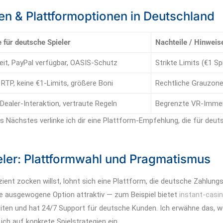
ien & Plattformoptionen in Deutschland
e für deutsche Spieler
Nachteile / Hinweis
eit, PayPal verfügbar, OASIS-Schutz
Strikte Limits (€1 S
RTP, keine €1-Limits, größere Boni
Rechtliche Grauzon
 Dealer-Interaktion, vertraute Regeln
Begrenzte VR-Immers
 Nächstes verlinke ich dir eine Plattform-Empfehlung, die für deutsc
eler: Plattformwahl und Pragmatismus
izient zocken willst, lohnt sich eine Plattform, die deutsche Zahlun
eine ausgewogene Option attraktiv — zum Beispiel bietet
instant-casi
Seiten und hat 24/7 Support für deutsche Kunden. Ich erwähne das, 
 ich auf konkrete Spielstrategien ein.