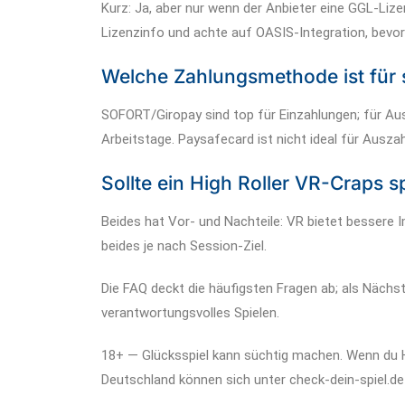
Kurz: Ja, aber nur wenn der Anbieter eine GGL-Liz
Lizenzinfo und achte auf OASIS-Integration, bevor 
Welche Zahlungsmethode ist für 
SOFORT/Giropay sind top für Einzahlungen; für Au
Arbeitstage. Paysafecard ist nicht ideal für Ausza
Sollte ein High Roller VR-Craps 
Beides hat Vor- und Nachteile: VR bietet bessere 
beides je nach Session-Ziel.
Die FAQ deckt die häufigsten Fragen ab; als Näch
verantwortungsvolles Spielen.
18+ — Glücksspiel kann süchtig machen. Wenn du H
Deutschland können sich unter check-dein-spiel.de