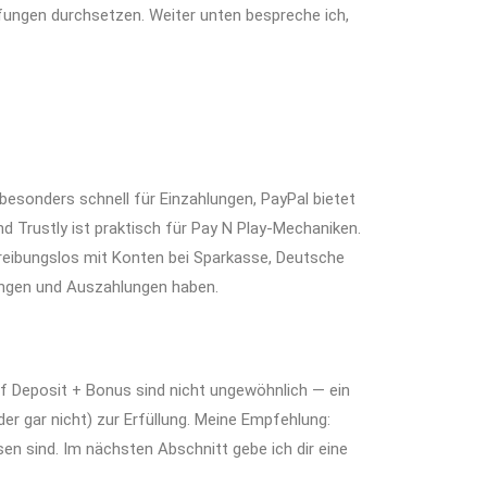
üfungen durchsetzen. Weiter unten bespreche ich,
esonders schnell für Einzahlungen, PayPal bietet
nd Trustly ist praktisch für Pay N Play-Mechaniken.
h reibungslos mit Konten bei Sparkasse, Deutsche
ungen und Auszahlungen haben.
f Deposit + Bonus sind nicht ungewöhnlich — ein
er gar nicht) zur Erfüllung. Meine Empfehlung:
 sind. Im nächsten Abschnitt gebe ich dir eine