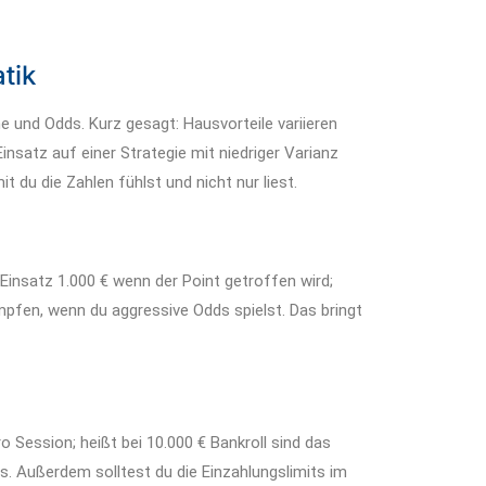
tik
e und Odds. Kurz gesagt: Hausvorteile variieren
insatz auf einer Strategie mit niedriger Varianz
t du die Zahlen fühlst und nicht nur liest.
 Einsatz 1.000 € wenn der Point getroffen wird;
rumpfen, wenn du aggressive Odds spielst. Das bringt
ro Session; heißt bei 10.000 € Bankroll sind das
. Außerdem solltest du die Einzahlungslimits im