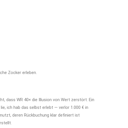
sche Zocker erleben.
t, dass WR 40× die Illusion von Wert zerstört. Ein
e, ich hab das selbst erlebt — verlor 1.000 € in
utzt, deren Rückbuchung klar definiert ist
stellt.