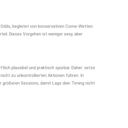
2× Odds, begleitet von konservativen Come-Wetten.
rteil. Dieses Vorgehen ist weniger sexy, aber
tlich plausibel und praktisch spürbar. Daher: setze
cht zu unkontrollierten Aktionen führen. In
r größeren Sessions, damit Lags dein Timing nicht