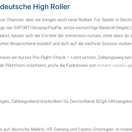
deutsche High Roller
ue Chancen, aber sie bringen auch neue Risiken. Für Spieler in Deut
ege wie SOFORT/Giropay/PayPal, setze vernünftige Bankroll-Regeln (
t, lassen sich die Vorteile der Immersion nutzen, ohne dass du dei
vorher Besprochene bündelt und dich auf die nächste Session vorbere
ion ein kurzes Pre-Flight-Check — Limit setzen, Zahlungsweg bestä
ide Plattform möchtest, prüfe die Funktionen von
instant-casino-g
ngen, Zahlungsdienststatistiken für Deutschland; BZgA-Hilfsangeb
us auf deutsche Märkte, VR-Gaming und Casino-Strategien. In meiner 