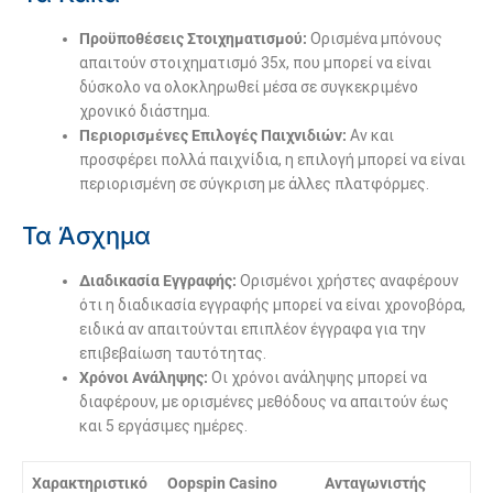
Προϋποθέσεις Στοιχηματισμού:
Ορισμένα μπόνους
απαιτούν στοιχηματισμό 35x, που μπορεί να είναι
δύσκολο να ολοκληρωθεί μέσα σε συγκεκριμένο
χρονικό διάστημα.
Περιορισμένες Επιλογές Παιχνιδιών:
Αν και
προσφέρει πολλά παιχνίδια, η επιλογή μπορεί να είναι
περιορισμένη σε σύγκριση με άλλες πλατφόρμες.
Τα Άσχημα
Διαδικασία Εγγραφής:
Ορισμένοι χρήστες αναφέρουν
ότι η διαδικασία εγγραφής μπορεί να είναι χρονοβόρα,
ειδικά αν απαιτούνται επιπλέον έγγραφα για την
επιβεβαίωση ταυτότητας.
Χρόνοι Ανάληψης:
Οι χρόνοι ανάληψης μπορεί να
διαφέρουν, με ορισμένες μεθόδους να απαιτούν έως
και 5 εργάσιμες ημέρες.
Χαρακτηριστικό
Oopspin Casino
Ανταγωνιστής