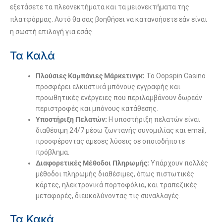
εξετάσετε τα πλεονεκτήματα και τα μειονεκτήματα της
πλατφόρμας. Αυτό θα σας βοηθήσει να κατανοήσετε εάν είναι
η σωστή επιλογή για εσάς.
Τα Καλά
Πλούσιες Καμπάνιες Μάρκετινγκ:
Το Oopspin Casino
προσφέρει ελκυστικά μπόνους εγγραφής και
προωθητικές ενέργειες που περιλαμβάνουν δωρεάν
περιστροφές και μπόνους κατάθεσης.
Υποστήριξη Πελατών:
Η υποστήριξη πελατών είναι
διαθέσιμη 24/7 μέσω ζωντανής συνομιλίας και email,
προσφέροντας άμεσες λύσεις σε οποιοδήποτε
πρόβλημα.
Διαφορετικές Μέθοδοι Πληρωμής:
Υπάρχουν πολλές
μέθοδοι πληρωμής διαθέσιμες, όπως πιστωτικές
κάρτες, ηλεκτρονικά πορτοφόλια, και τραπεζικές
μεταφορές, διευκολύνοντας τις συναλλαγές.
Τα Κακά