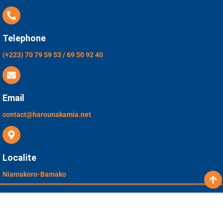
Telephone
(+223) 70 79 59 53 / 69 50 92 40
Email
contact@harounakamia.net
Localite
Niamakoro-Bamako
Copyright © 2026 Complex Scolaire Prive
Harouna Kamia