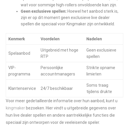
wat voor sommige high-rollers onvoldoende kan zijn.
Geen exclusieve spellen:
Hoewel het aanbod sterk is,
zijn er op dit moment geen exclusieve live dealer
spellen die speciaal voor Kingmaker zijn ontwikkeld.
Kenmerk
Voordelen
Nadelen
Uitgebreid met hoge
Geen exclusieve
Spelaanbod
RTP
spellen
VIP-
Persoonlijke
Strikte opname
programma
accountmanagers
limieten
Soms traag
Klantenservice
24/7 beschikbaar
tijdens drukte
Voor meer gedetailleerde informatie over hun aanbod, kunt u
kingmaker
bezoeken. Hier vindt u uitgebreide gegevens over
hun live dealer spellen en andere aantrekkelijke functies die
speciaal zijn ontworpen voor de veeleisende speler.