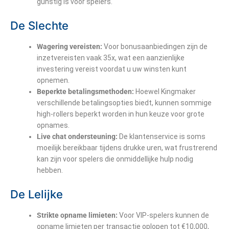
gunstig is voor spelers.
De Slechte
Wagering vereisten:
Voor bonusaanbiedingen zijn de
inzetvereisten vaak 35x, wat een aanzienlijke
investering vereist voordat u uw winsten kunt
opnemen.
Beperkte betalingsmethoden:
Hoewel Kingmaker
verschillende betalingsopties biedt, kunnen sommige
high-rollers beperkt worden in hun keuze voor grote
opnames.
Live chat ondersteuning:
De klantenservice is soms
moeilijk bereikbaar tijdens drukke uren, wat frustrerend
kan zijn voor spelers die onmiddellijke hulp nodig
hebben.
De Lelijke
Strikte opname limieten:
Voor VIP-spelers kunnen de
opname limieten per transactie oplopen tot €10,000,