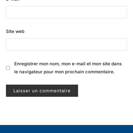
Site web
Enregistrer mon nom, mon e-mail et mon site dans
le navigateur pour mon prochain commentaire.