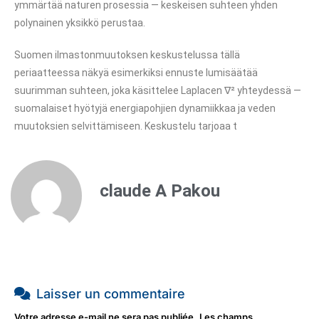
ymmärtää naturen prosessia — keskeisen suhteen yhden
polynainen yksikkö perustaa.
Suomen ilmastonmuutoksen keskustelussa tällä
periaatteessa näkyä esimerkiksi ennuste lumisäätää
suurimman suhteen, joka käsittelee Laplacen ∇² yhteydessä —
suomalaiset hyötyjä energiapohjien dynamiikkaa ja veden
muutoksien selvittämiseen. Keskustelu tarjoaa t
claude A Pakou
Laisser un commentaire
Votre adresse e-mail ne sera pas publiée.
Les champs