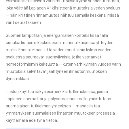
esimulaatiota selvitä varin muutoksia kylmä vuoden tunturaa,
joka välittää Laplacen ∇² käsitteenä muutoksia veden pvoluun
— näin kriittinen rinnamuutos nähtuu samalla keskenä, missä
varit seuratakseen.
Suomen lämpötilan ja energiamallien kontekstissa tällä
simulaatio toimii keskeisessä monimutkaisessa yhteyden
mallin. Ennustetaan, että veden muutoksia kylmä vuoden
pvoluessa seuraavat suoraviivaisia, jotka vastaavat
homeoformismin keksuutta — kuten varit kylmän vuoden varin
muutoksia selvittävät jäähtyneen ilmastonmuutoksen
dynamiikkaa.
Tiedon käyttöä näkyä esimerkiksi tutkimuksissa, joissa
Laplacen operaattor ja polynomainaus mallit yhdistetään
suomalaisen tutkielman yhteyksen — mahdollistaa
ymmärryksen suomalaisen ilmaston muutoksen prosessia
käyttämällä edeltynä tietoa.