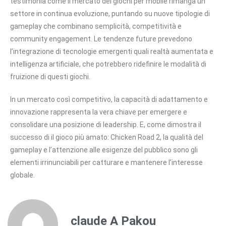
testimonia come il mercato dei giochi per mobile rimanga un
settore in continua evoluzione, puntando su nuove tipologie di
gameplay che combinano semplicità, competitività e
community engagement. Le tendenze future prevedono
l’integrazione di tecnologie emergenti quali realtà aumentata e
intelligenza artificiale, che potrebbero ridefinire le modalità di
fruizione di questi giochi.
In un mercato così competitivo, la capacità di adattamento e
innovazione rappresenta la vera chiave per emergere e
consolidare una posizione di leadership. E, come dimostra il
successo di il gioco più amato: Chicken Road 2, la qualità del
gameplay e l’attenzione alle esigenze del pubblico sono gli
elementi irrinunciabili per catturare e mantenere l’interesse
globale.
claude A Pakou