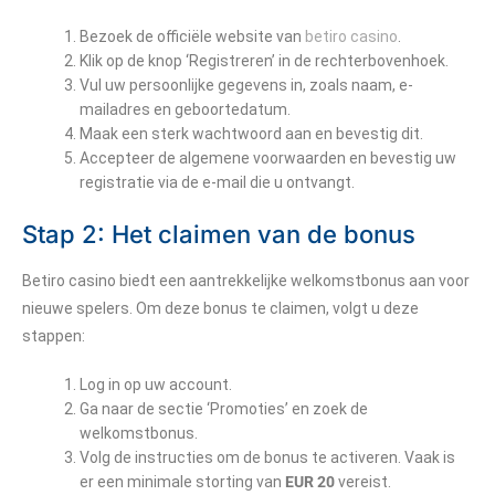
Bezoek de officiële website van
betiro casino
.
Klik op de knop ‘Registreren’ in de rechterbovenhoek.
Vul uw persoonlijke gegevens in, zoals naam, e-
mailadres en geboortedatum.
Maak een sterk wachtwoord aan en bevestig dit.
Accepteer de algemene voorwaarden en bevestig uw
registratie via de e-mail die u ontvangt.
Stap 2: Het claimen van de bonus
Betiro casino biedt een aantrekkelijke welkomstbonus aan voor
nieuwe spelers. Om deze bonus te claimen, volgt u deze
stappen:
Log in op uw account.
Ga naar de sectie ‘Promoties’ en zoek de
welkomstbonus.
Volg de instructies om de bonus te activeren. Vaak is
er een minimale storting van
EUR 20
vereist.