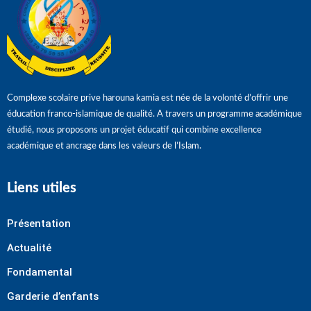
Complexe scolaire prive harouna kamia est née de la volonté d’offrir une
éducation franco-islamique de qualité. A travers un programme académique
étudié, nous proposons un projet éducatif qui combine excellence
académique et ancrage dans les valeurs de l’Islam.
Liens utiles
Présentation
Actualité
Fondamental
Garderie d’enfants