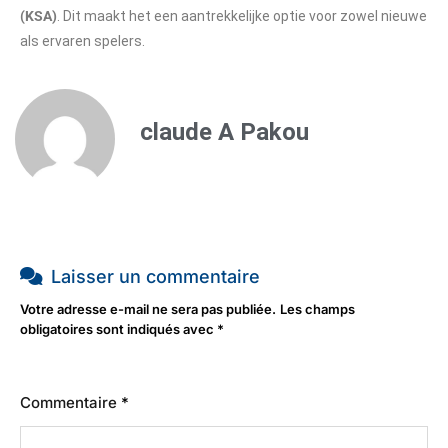
(KSA)
. Dit maakt het een aantrekkelijke optie voor zowel nieuwe
als ervaren spelers.
claude A Pakou
Laisser un commentaire
Votre adresse e-mail ne sera pas publiée.
Les champs
obligatoires sont indiqués avec
*
Commentaire
*