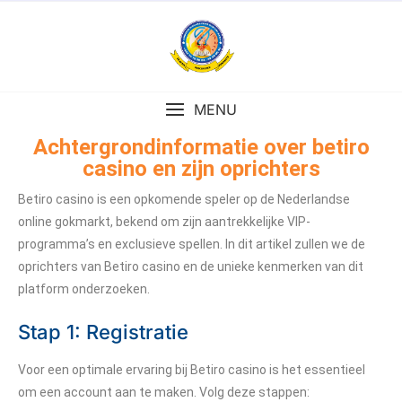
MENU
Achtergrondinformatie over betiro
casino en zijn oprichters
Betiro casino is een opkomende speler op de Nederlandse
online gokmarkt, bekend om zijn aantrekkelijke VIP-
programma’s en exclusieve spellen. In dit artikel zullen we de
oprichters van Betiro casino en de unieke kenmerken van dit
platform onderzoeken.
Stap 1: Registratie
Voor een optimale ervaring bij Betiro casino is het essentieel
om een account aan te maken. Volg deze stappen: