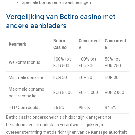
Speciale bonussen en aanbiedingen
Vergelijking van Betiro casino met
andere aanbieders
Betiro
Concurrent
Concurrent
Kenmerk
Casino
A
B
100% tot
100% tot
50% tot
Welkomstbonus
EUR 500
EUR 300
EUR 250
Minimale opname
EUR 50
EUR 20
EUR 30
Maximale opname
EUR 5.000
EUR 2.000
EUR 3.000
per transactie
RTP Gemiddelde
96.5%
95.0%
94.5%
Betiro casino onderscheidt zich door zijn klantgerichte
benadering en de nadruk op verantwoord gokken, in
overeenstemming met de richtlijnen van de
Kansspelautoriteit