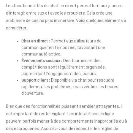
Les fonctionnalités de chat en direct permettent aux joueurs
d’interagir entre eux et avec les croupiers. Cela crée une
ambiance de casino plus immersive. Voici quelques éléments à
considérer :
Chat en direct :
Permet aux utilisateurs de
communiquer en temps réel, favorisant une
communauté active.
Événements sociaux :
Des tournois et des
compétitions sont régulièrement organisés,
augmentant l’engagement des joueurs.
Support client :
Disponible via chat pour résoudre
rapidement les problèmes, mais vérifiez les heures
d’ouverture.
Bien que ces fonctionnalités puissent sembler attrayantes, il
est important de rester vigilant. Les interactions en ligne
peuvent parfois mener à des comportements inappropriés ou à
des escroqueries. Assurez-vous de respecter les règles de