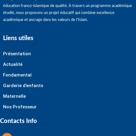
éducation franco-islamique de qualité. A travers un programme académique
étudié, nous proposons un projet éducatif qui combine excellence
académique et ancrage dans les valeurs de l’Islam.
Liens utiles
Présentation
Actualité
Fondamental
Garderie d’enfants
Maternelle
Nos Professeur
Contacts Info