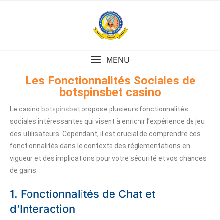
MENU
Les Fonctionnalités Sociales de
botspinsbet casino
Le casino
botspinsbet
propose plusieurs fonctionnalités
sociales intéressantes qui visent à enrichir l’expérience de jeu
des utilisateurs. Cependant, il est crucial de comprendre ces
fonctionnalités dans le contexte des réglementations en
vigueur et des implications pour votre sécurité et vos chances
de gains.
1. Fonctionnalités de Chat et
d’Interaction