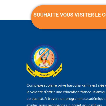
SOUHAITE VOUS VISITER LE 
Complexe scolaire prive harouna kamia est née 
la volonté d’offrir une éducation franco-islamiq
de qualité. A travers un programme académique
étudié, nous proposons un projet éducatif qui