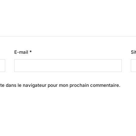
E-mail
*
Si
ite dans le navigateur pour mon prochain commentaire.