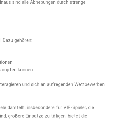
hinaus sind alle Abhebungen durch strenge
d. Dazu gehören:
tionen.
 kämpfen können.
 interagieren und sich an aufregenden Wettbewerben
e darstellt, insbesondere für VIP-Spieler, die
nd, größere Einsätze zu tätigen, bietet die