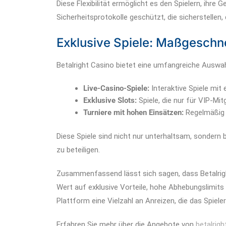
Diese Flexibilität ermöglicht es den Spielern, ihr
Sicherheitsprotokolle geschützt, die sicherstellen,
Exklusive Spiele: Maßgeschne
Betalright Casino bietet eine umfangreiche Auswahl
Live-Casino-Spiele:
Interaktive Spiele mit 
Exklusive Slots:
Spiele, die nur für VIP-Mit
Turniere mit hohen Einsätzen:
Regelmäßig 
Diese Spiele sind nicht nur unterhaltsam, sondern
zu beteiligen.
Zusammenfassend lässt sich sagen, dass Betalright 
Wert auf exklusive Vorteile, hohe Abhebungslimits u
Plattform eine Vielzahl an Anreizen, die das Spieler
Erfahren Sie mehr über die Angebote von
betalrigh