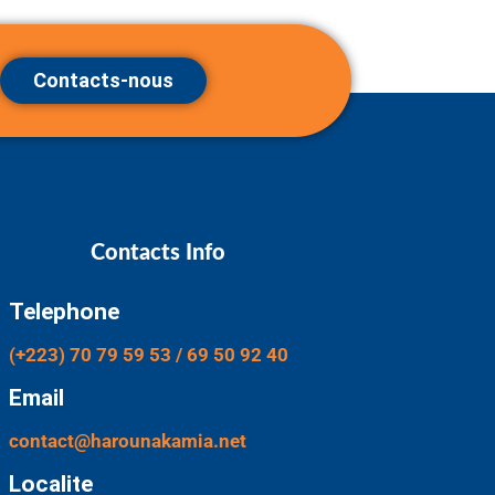
Contacts-nous
Contacts Info
Telephone
(+223) 70 79 59 53 / 69 50 92 40
Email
contact@harounakamia.net
Localite