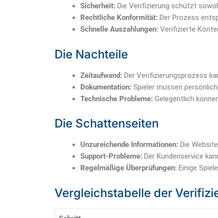
Sicherheit:
Die Verifizierung schützt sowoh
Rechtliche Konformität:
Der Prozess entspr
Schnelle Auszahlungen:
Verifizierte Konte
Die Nachteile
Zeitaufwand:
Der Verifizierungsprozess ka
Dokumentation:
Spieler müssen persönlich
Technische Probleme:
Gelegentlich können
Die Schattenseiten
Unzureichende Informationen:
Die Website 
Support-Probleme:
Der Kundenservice kann
Regelmäßige Überprüfungen:
Einige Spiel
Vergleichstabelle der Verifizi