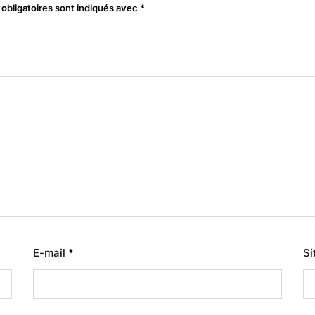
obligatoires sont indiqués avec
*
E-mail
*
Si