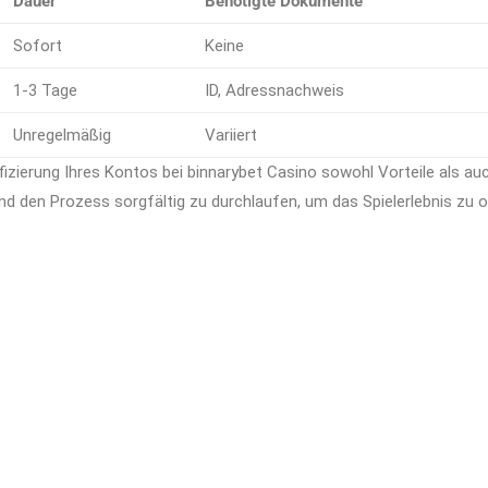
Dauer
Benötigte Dokumente
Sofort
Keine
1-3 Tage
ID, Adressnachweis
Unregelmäßig
Variiert
zierung Ihres Kontos bei binnarybet Casino sowohl Vorteile als auc
nd den Prozess sorgfältig zu durchlaufen, um das Spielerlebnis zu o