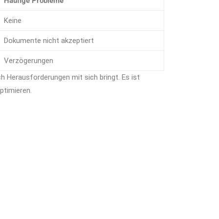
Häufige Probleme
Keine
Dokumente nicht akzeptiert
Verzögerungen
h Herausforderungen mit sich bringt. Es ist
ptimieren.