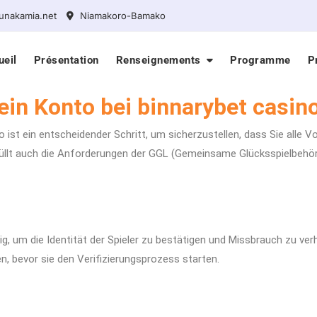
unakamia.net
Niamakoro-Bamako
ueil
Présentation
Renseignements
Programme
P
in Konto bei binnarybet casino 
 ist ein entscheidender Schritt, um sicherzustellen, dass Sie alle V
füllt auch die Anforderungen der GGL (Gemeinsame Glücksspielbehörde 
ig, um die Identität der Spieler zu bestätigen und Missbrauch zu ver
en, bevor sie den Verifizierungsprozess starten.