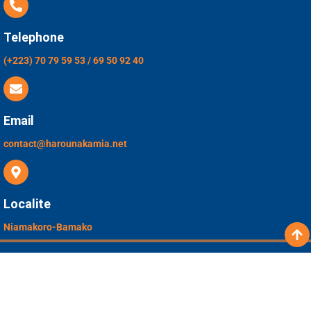
Telephone
(+223) 70 79 59 53 / 69 50 92 40
Email
contact@harounakamia.net
Localite
Niamakoro-Bamako
Copyright © 2026 Complex Scolaire Prive
Harouna Kamia