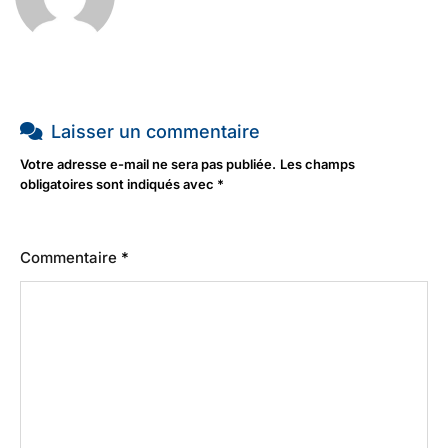
Laisser un commentaire
Votre adresse e-mail ne sera pas publiée.
Les champs
obligatoires sont indiqués avec
*
Commentaire
*