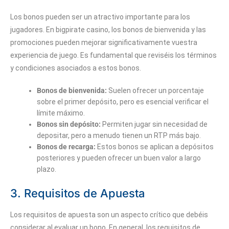
Los bonos pueden ser un atractivo importante para los
jugadores. En bigpirate casino, los bonos de bienvenida y las
promociones pueden mejorar significativamente vuestra
experiencia de juego. Es fundamental que reviséis los términos
y condiciones asociados a estos bonos.
Bonos de bienvenida:
Suelen ofrecer un porcentaje
sobre el primer depósito, pero es esencial verificar el
límite máximo.
Bonos sin depósito:
Permiten jugar sin necesidad de
depositar, pero a menudo tienen un RTP más bajo.
Bonos de recarga:
Estos bonos se aplican a depósitos
posteriores y pueden ofrecer un buen valor a largo
plazo.
3. Requisitos de Apuesta
Los requisitos de apuesta son un aspecto crítico que debéis
considerar al evaluar un bono. En general, los requisitos de