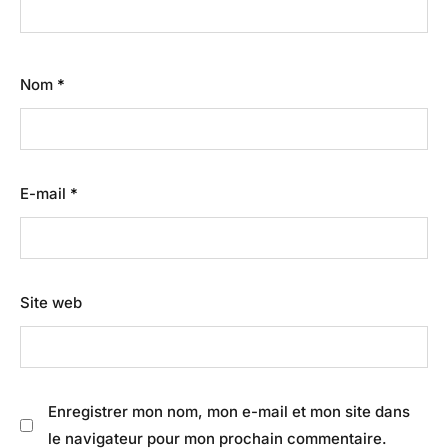
Nom
*
E-mail
*
Site web
Enregistrer mon nom, mon e-mail et mon site dans
le navigateur pour mon prochain commentaire.