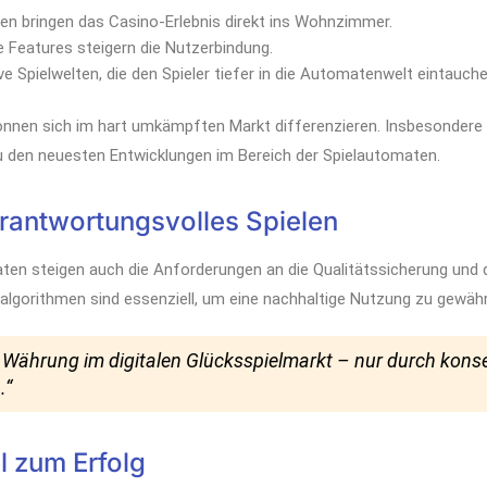
n bringen das Casino-Erlebnis direkt ins Wohnzimmer.
Features steigern die Nutzerbindung.
e Spielwelten, die den Spieler tiefer in die Automatenwelt eintauche
, können sich im hart umkämpften Markt differenzieren. Insbesondere
n zu den neuesten Entwicklungen im Bereich der Spielautomaten.
erantwortungsvolles Spielen
en steigen auch die Anforderungen an die Qualitätssicherung und d
salgorithmen sind essenziell, um eine nachhaltige Nutzung zu gewähr
te Währung im digitalen Glücksspielmarkt – nur durch kon
.“
l zum Erfolg