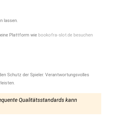
n lassen.
 eine Plattform wie
bookofra-slot.de besuchen
en Schutz der Spieler. Verantwortungsvolles
leisten.
sequente Qualitätsstandards kann