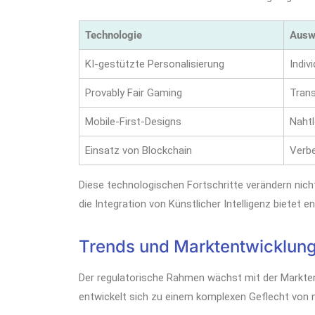
Technologie
Ausw
KI-gestützte Personalisierung
Indiv
Provably Fair Gaming
Trans
Mobile-First-Designs
Nahtl
Einsatz von Blockchain
Verbe
Diese technologischen Fortschritte verändern nic
die Integration von Künstlicher Intelligenz bietet
Trends und Marktentwicklung
Der regulatorische Rahmen wächst mit der Markte
entwickelt sich zu einem komplexen Geflecht von 