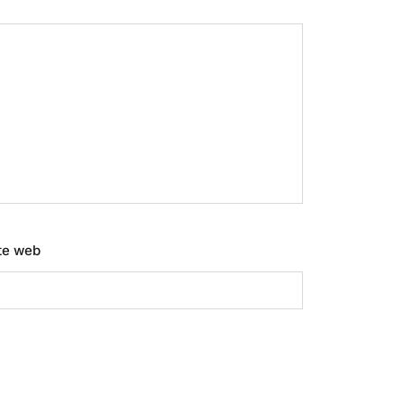
te web