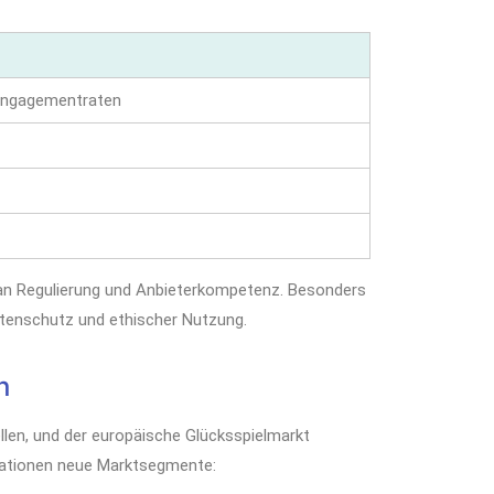
 Engagementraten
 an Regulierung und Anbieterkompetenz. Besonders
Datenschutz und ethischer Nutzung.
n
len, und der europäische Glücksspielmarkt
ovationen neue Marktsegmente: