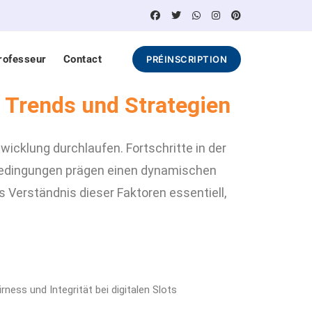
rofesseur
Contact
PRÉINSCRIPTION
, Trends und Strategien
icklung durchlaufen. Fortschritte in der
nbedingungen prägen einen dynamischen
es Verständnis dieser Faktoren essentiell,
rness und Integrität bei digitalen Slots