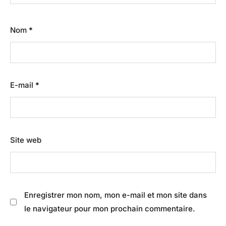
Nom
*
E-mail
*
Site web
Enregistrer mon nom, mon e-mail et mon site dans
le navigateur pour mon prochain commentaire.