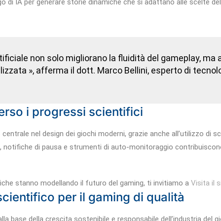
ego di IA per generare storie dinamiche che si adattano alle scelte d
rtificiale non solo migliorano la fluidità del gameplay, m
izzata », afferma il dott. Marco Bellini, esperto di tecno
so i progressi scientifici
centrale nel design dei giochi moderni, grazie anche all’utilizzo di s
o, notifiche di pausa e strumenti di auto-monitoraggio contribuisco
che stanno modellando il futuro del gaming, ti invitiamo a
Visita il 
ientifico per il gaming di qualità
alla base della crescita sostenibile e responsabile dell’industria del 