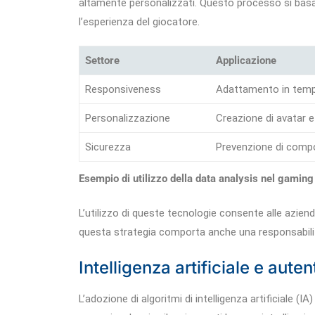
altamente personalizzati. Questo processo si bas
l’esperienza del giocatore.
Settore
Applicazione
Responsiveness
Adattamento in tempo r
Personalizzazione
Creazione di avatar e
Sicurezza
Prevenzione di comp
Esempio di utilizzo della data analysis nel gaming
L’utilizzo di queste tecnologie consente alle aziend
questa strategia comporta anche una responsabilità 
Intelligenza artificiale e auten
L’adozione di algoritmi di intelligenza artificiale (I