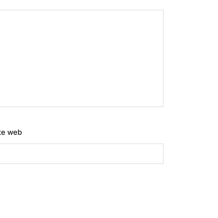
te web