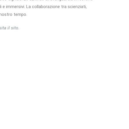
 e immersivi. La collaborazione tra scienziati,
l nostro tempo.
ta il sito.