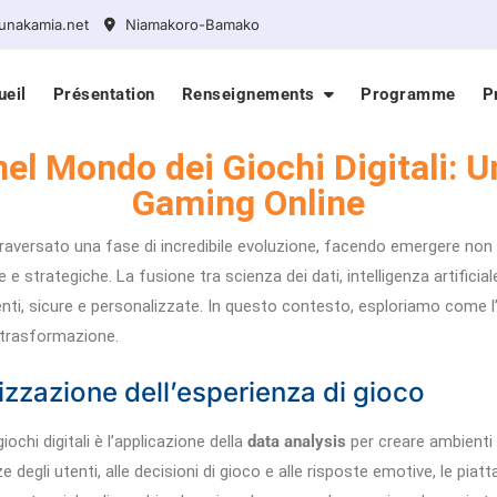
unakamia.net
Niamakoro-Bamako
ueil
Présentation
Renseignements
Programme
P
el Mondo dei Giochi Digitali: U
Gaming Online
 attraversato una fase di incredibile evoluzione, facendo emergere no
 e strategiche. La fusione tra scienza dei dati, intelligenza artifi
enti, sicure e personalizzate. In questo contesto, esploriamo come l’i
 trasformazione.
alizzazione dell’esperienza di gioco
ochi digitali è l’applicazione della
data analysis
per creare ambienti d
renze degli utenti, alle decisioni di gioco e alle risposte emotive, le 