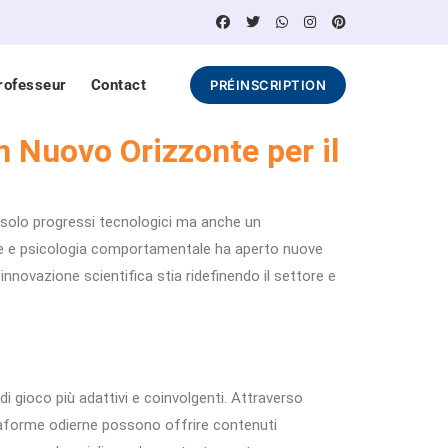
rofesseur
Contact
PRÉINSCRIPTION
n Nuovo Orizzonte per il
n solo progressi tecnologici ma anche un
ciale e psicologia comportamentale ha aperto nuove
nnovazione scientifica stia ridefinendo il settore e
i gioco più adattivi e coinvolgenti. Attraverso
piattaforme odierne possono offrire contenuti