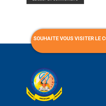
SOUHAITE VOUS VISITER LE 