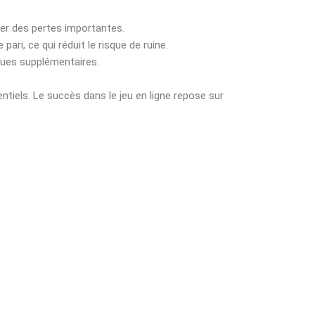
er des pertes importantes.
 pari, ce qui réduit le risque de ruine.
ques supplémentaires.
tiels. Le succès dans le jeu en ligne repose sur