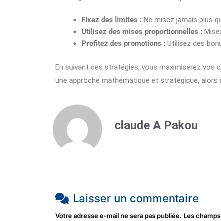
Fixez des limites :
Ne misez jamais plus qu
Utilisez des mises proportionnelles :
Misez
Profitez des promotions :
Utilisez des bon
En suivant ces stratégies, vous maximiserez vos c
une approche mathématique et stratégique, alors 
claude A Pakou
Laisser un commentaire
Votre adresse e-mail ne sera pas publiée.
Les champs 