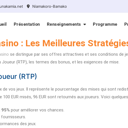
unakamia.net
Niamakoro-Bamako
ueil
Présentation
Renseignements
Programme
P
asino : Les Meilleures Stratégie
asino
se distingue par ses offres attractives et ses conditions de je
Joueur (RTP), les termes des bonus, et les exigences de mise.
oueur (RTP)
 de vos jeux. Il représente le pourcentage des mises qui sont redist
e 100 EUR misés, 96 EUR sont retournés aux joueurs. Voici quelques 
à
95%
pour améliorer vos chances.
 fournisseurs.
formances des jeux.