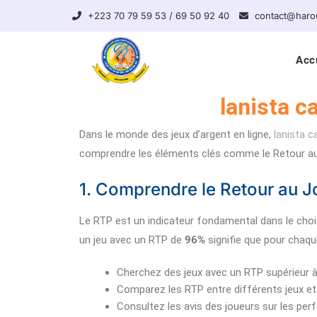
+223 70 79 59 53 / 69 50 92 40
contact@haro
Acc
lanista c
Dans le monde des jeux d’argent en ligne,
lanista c
comprendre les éléments clés comme le Retour au 
1. Comprendre le Retour au J
Le RTP est un indicateur fondamental dans le choix
un jeu avec un RTP de
96%
signifie que pour chaqu
Cherchez des jeux avec un RTP supérieur 
Comparez les RTP entre différents jeux et
Consultez les avis des joueurs sur les per