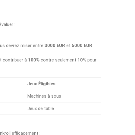
valuer :
vous devrez miser entre
3000 EUR
et
5000 EUR
t contribuer à
100%
contre seulement
10%
pour
Jeux Éligibles
Machines à sous
Jeux de table
nkroll efficacement :