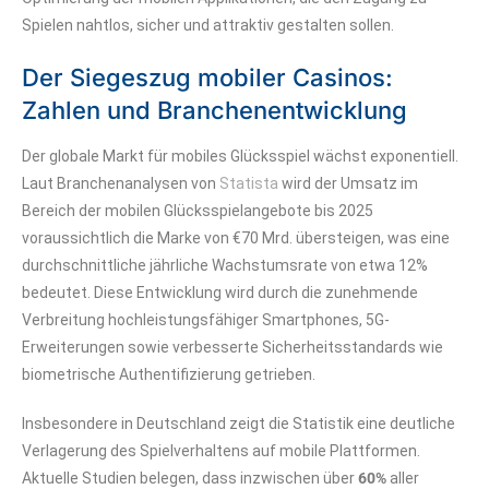
Spielen nahtlos, sicher und attraktiv gestalten sollen.
Der Siegeszug mobiler Casinos:
Zahlen und Branchenentwicklung
Der globale Markt für mobiles Glücksspiel wächst exponentiell.
Laut Branchenanalysen von
Statista
wird der Umsatz im
Bereich der mobilen Glücksspielangebote bis 2025
voraussichtlich die Marke von
€70 Mrd.
übersteigen, was eine
durchschnittliche jährliche Wachstumsrate von etwa
12%
bedeutet. Diese Entwicklung wird durch die zunehmende
Verbreitung hochleistungsfähiger Smartphones, 5G-
Erweiterungen sowie verbesserte Sicherheitsstandards wie
biometrische Authentifizierung getrieben.
Insbesondere in Deutschland zeigt die Statistik eine deutliche
Verlagerung des Spielverhaltens auf mobile Plattformen.
Aktuelle Studien belegen, dass inzwischen über
60%
aller