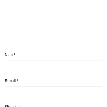
Nom
*
E-mail
*
Site web