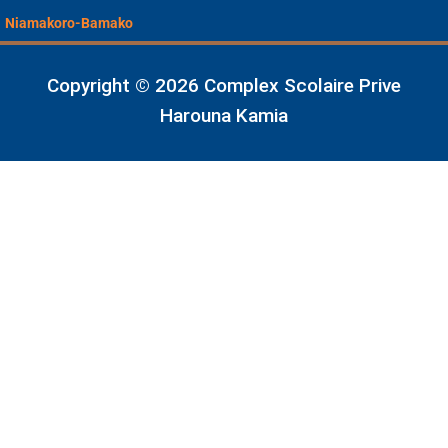
Niamakoro-Bamako
Copyright © 2026 Complex Scolaire Prive
Harouna Kamia