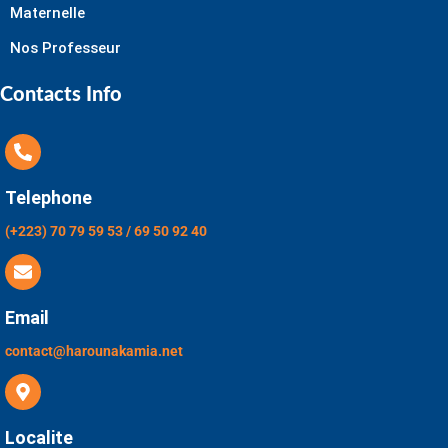
Maternelle
Nos Professeur
Contacts Info
Telephone
(+223) 70 79 59 53 / 69 50 92 40
Email
contact@harounakamia.net
Localite