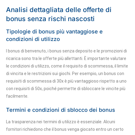
Analisi dettagliata delle offerte di
bonus senza rischi nascosti
Tipologie di bonus più vantaggiose e
condizioni di utilizzo
I bonus di benvenuto, i bonus senza deposito e le promozioni di
ricarica sono tra le offerte più allettanti. È importante valutare
le condizioni di utilizzo, come il requisito di scommessa, il limite
di vincita e le restrizioni sui giochi. Per esempio, un bonus con
requisiti di scommessa di 30x è più vantaggioso rispetto a uno
con requisiti di 50x, poiché permette di sbloccare le vincite più
facilmente.
Termini e condizioni di sblocco dei bonus
La trasparenza nei termini di utilizzo è essenziale. Alcuni
fornitori richiedono che il bonus venga giocato entro un certo