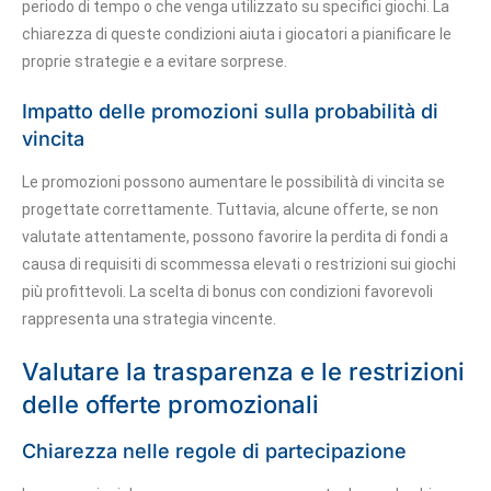
periodo di tempo o che venga utilizzato su specifici giochi. La
chiarezza di queste condizioni aiuta i giocatori a pianificare le
proprie strategie e a evitare sorprese.
Impatto delle promozioni sulla probabilità di
vincita
Le promozioni possono aumentare le possibilità di vincita se
progettate correttamente. Tuttavia, alcune offerte, se non
valutate attentamente, possono favorire la perdita di fondi a
causa di requisiti di scommessa elevati o restrizioni sui giochi
più profittevoli. La scelta di bonus con condizioni favorevoli
rappresenta una strategia vincente.
Valutare la trasparenza e le restrizioni
delle offerte promozionali
Chiarezza nelle regole di partecipazione