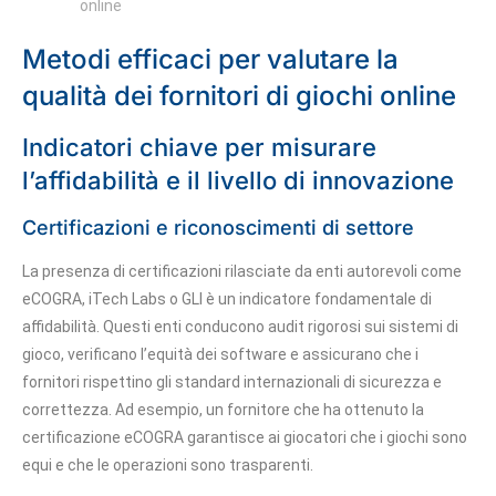
online
Metodi efficaci per valutare la
qualità dei fornitori di giochi online
Indicatori chiave per misurare
l’affidabilità e il livello di innovazione
Certificazioni e riconoscimenti di settore
La presenza di certificazioni rilasciate da enti autorevoli come
eCOGRA, iTech Labs o GLI è un indicatore fondamentale di
affidabilità. Questi enti conducono audit rigorosi sui sistemi di
gioco, verificano l’equità dei software e assicurano che i
fornitori rispettino gli standard internazionali di sicurezza e
correttezza. Ad esempio, un fornitore che ha ottenuto la
certificazione eCOGRA garantisce ai giocatori che i giochi sono
equi e che le operazioni sono trasparenti.