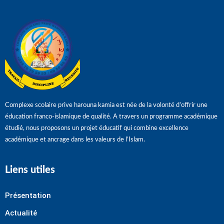
Complexe scolaire prive harouna kamia est née de la volonté d’offrir une
éducation franco-islamique de qualité. A travers un programme académique
étudié, nous proposons un projet éducatif qui combine excellence
académique et ancrage dans les valeurs de l’Islam.
Liens utiles
Présentation
Actualité