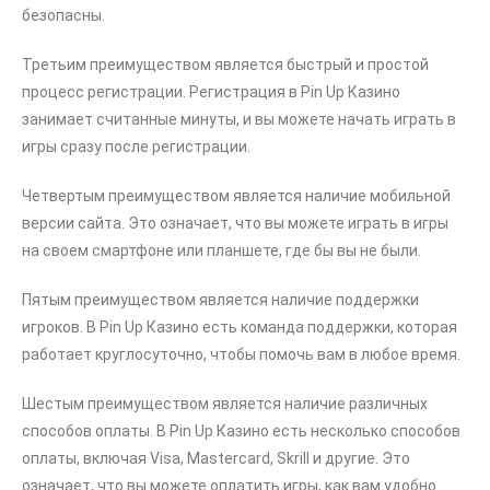
безопасны.
Третьим преимуществом является быстрый и простой
процесс регистрации. Регистрация в Pin Up Казино
занимает считанные минуты, и вы можете начать играть в
игры сразу после регистрации.
Четвертым преимуществом является наличие мобильной
версии сайта. Это означает, что вы можете играть в игры
на своем смартфоне или планшете, где бы вы не были.
Пятым преимуществом является наличие поддержки
игроков. В Pin Up Казино есть команда поддержки, которая
работает круглосуточно, чтобы помочь вам в любое время.
Шестым преимуществом является наличие различных
способов оплаты. В Pin Up Казино есть несколько способов
оплаты, включая Visa, Mastercard, Skrill и другие. Это
означает, что вы можете оплатить игры, как вам удобно.