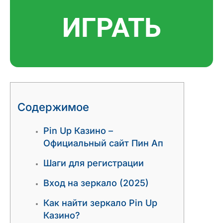
ИГРАТЬ
Содержимое
Pin Up Казино –
Официальный сайт Пин Ап
Шаги для регистрации
Вход на зеркало (2025)
Как найти зеркало Pin Up
Казино?