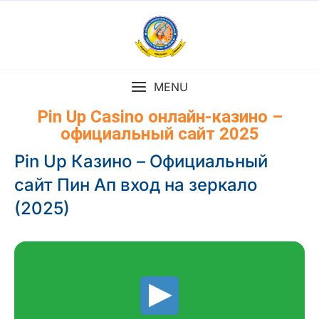
MENU
Pin Up Casino онлайн-казино –
официальный сайт 2025
Pin Up Казино – Официальный
сайт Пин Ап вход на зеркало
(2025)