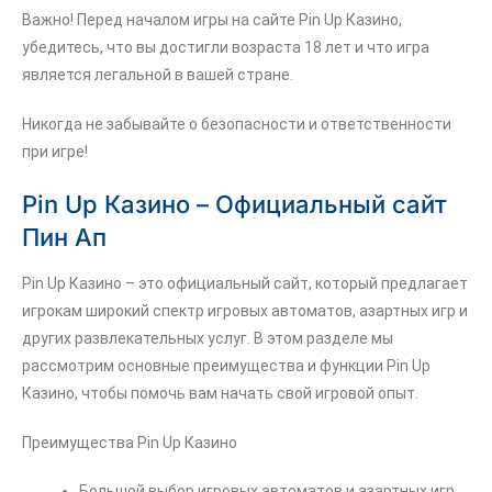
Важно! Перед началом игры на сайте Pin Up Казино,
убедитесь, что вы достигли возраста 18 лет и что игра
является легальной в вашей стране.
Никогда не забывайте о безопасности и ответственности
при игре!
Pin Up Казино – Официальный сайт
Пин Ап
Pin Up Казино – это официальный сайт, который предлагает
игрокам широкий спектр игровых автоматов, азартных игр и
других развлекательных услуг. В этом разделе мы
рассмотрим основные преимущества и функции Pin Up
Казино, чтобы помочь вам начать свой игровой опыт.
Преимущества Pin Up Казино
Большой выбор игровых автоматов и азартных игр