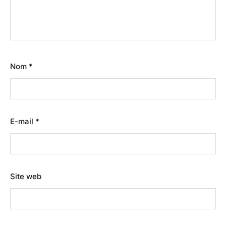
Nom
*
E-mail
*
Site web