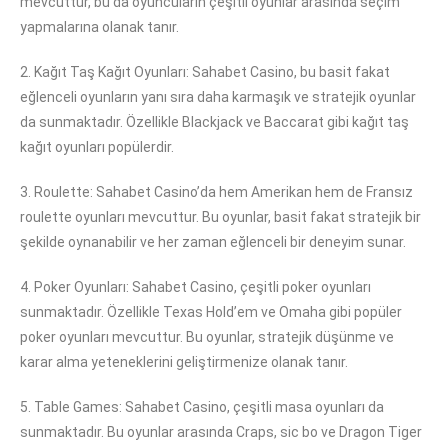
mevcuttur, bu da oyuncuların çeşitli oyunlar arasında seçim
yapmalarına olanak tanır.
2. Kağıt Taş Kağıt Oyunları: Sahabet Casino, bu basit fakat
eğlenceli oyunların yanı sıra daha karmaşık ve stratejik oyunlar
da sunmaktadır. Özellikle Blackjack ve Baccarat gibi kağıt taş
kağıt oyunları popülerdir.
3. Roulette: Sahabet Casino’da hem Amerikan hem de Fransız
roulette oyunları mevcuttur. Bu oyunlar, basit fakat stratejik bir
şekilde oynanabilir ve her zaman eğlenceli bir deneyim sunar.
4. Poker Oyunları: Sahabet Casino, çeşitli poker oyunları
sunmaktadır. Özellikle Texas Hold’em ve Omaha gibi popüler
poker oyunları mevcuttur. Bu oyunlar, stratejik düşünme ve
karar alma yeteneklerini geliştirmenize olanak tanır.
5. Table Games: Sahabet Casino, çeşitli masa oyunları da
sunmaktadır. Bu oyunlar arasında Craps, sic bo ve Dragon Tiger