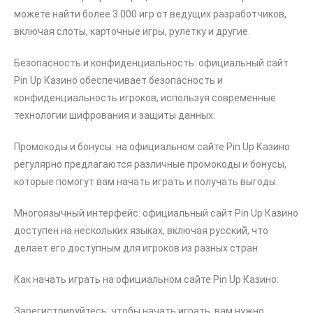
можете найти более 3 000 игр от ведущих разработчиков,
включая слоты, карточные игры, рулетку и другие.
Безопасность и конфиденциальность: официальный сайт
Pin Up Казино обеспечивает безопасность и
конфиденциальность игроков, используя современные
технологии шифрования и защиты данных.
Промокоды и бонусы: на официальном сайте Pin Up Казино
регулярно предлагаются различные промокоды и бонусы,
которые помогут вам начать играть и получать выгоды.
Многоязычный интерфейс: официальный сайт Pin Up Казино
доступен на нескольких языках, включая русский, что
делает его доступным для игроков из разных стран.
Как начать играть на официальном сайте Pin Up Казино:
Зарегистрируйтесь: чтобы начать играть, вам нужно