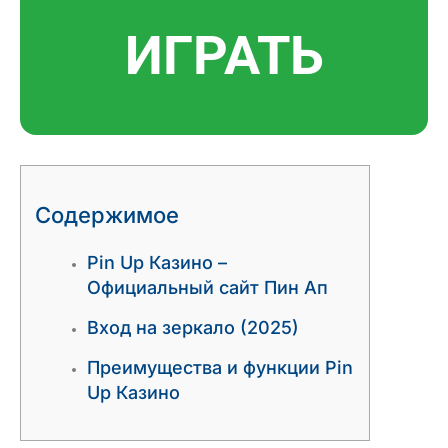
ИГРАТЬ
Содержимое
Pin Up Казино –
Официальный сайт Пин Ап
Вход на зеркало (2025)
Преимущества и функции Pin
Up Казино