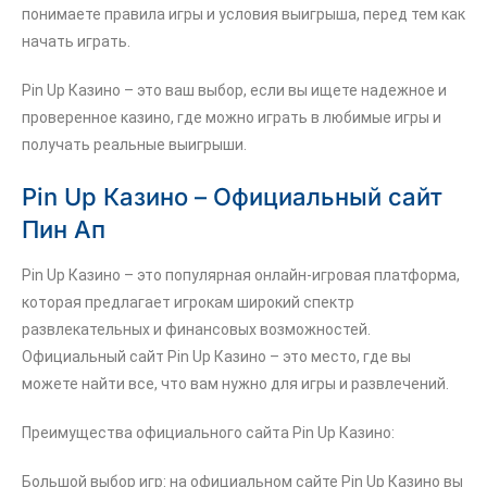
понимаете правила игры и условия выигрыша, перед тем как
начать играть.
Pin Up Казино – это ваш выбор, если вы ищете надежное и
проверенное казино, где можно играть в любимые игры и
получать реальные выигрыши.
Pin Up Казино – Официальный сайт
Пин Ап
Pin Up Казино – это популярная онлайн-игровая платформа,
которая предлагает игрокам широкий спектр
развлекательных и финансовых возможностей.
Официальный сайт Pin Up Казино – это место, где вы
можете найти все, что вам нужно для игры и развлечений.
Преимущества официального сайта Pin Up Казино:
Большой выбор игр: на официальном сайте Pin Up Казино вы