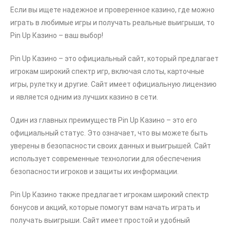
Если вы ищете надежное и проверенное казино, где можно
играть в любимые игры и получать реальные выигрыши, то
Pin Up Казино – ваш выбор!
Pin Up Казино – это официальный сайт, который предлагает
игрокам широкий спектр игр, включая слоты, карточные
игры, рулетку и другие. Сайт имеет официальную лицензию
и является одним из лучших казино в сети.
Один из главных преимуществ Pin Up Казино – это его
официальный статус. Это означает, что вы можете быть
уверены в безопасности своих данных и выигрышей. Сайт
использует современные технологии для обеспечения
безопасности игроков и защиты их информации.
Pin Up Казино также предлагает игрокам широкий спектр
бонусов и акций, которые помогут вам начать играть и
получать выигрыши. Сайт имеет простой и удобный