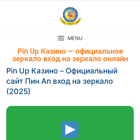
MENU
Pin Up Казино — официальное
зеркало вход на зеркало онлайн
Pin Up Казино – Официальный
сайт Пин Ап вход на зеркало
(2025)