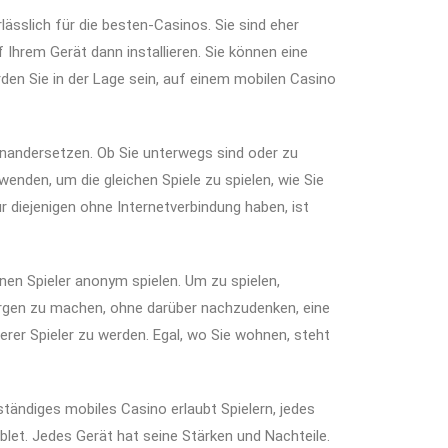
ässlich für die besten-Casinos. Sie sind eher
uf Ihrem Gerät dann installieren. Sie können eine
den Sie in der Lage sein, auf einem mobilen Casino
inandersetzen. Ob Sie unterwegs sind oder zu
enden, um die gleichen Spiele zu spielen, wie Sie
r diejenigen ohne Internetverbindung haben, ist
nen Spieler anonym spielen. Um zu spielen,
Sorgen zu machen, ohne darüber nachzudenken, eine
erer Spieler zu werden. Egal, wo Sie wohnen, steht
tändiges mobiles Casino erlaubt Spielern, jedes
blet. Jedes Gerät hat seine Stärken und Nachteile.