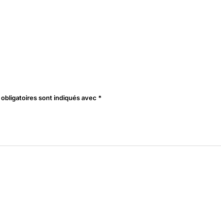
obligatoires sont indiqués avec
*