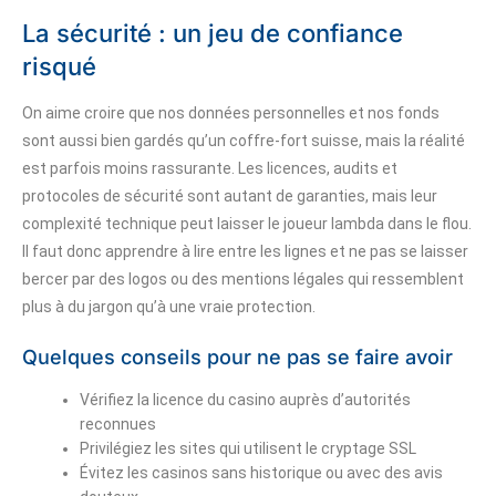
La sécurité : un jeu de confiance
risqué
On aime croire que nos données personnelles et nos fonds
sont aussi bien gardés qu’un coffre-fort suisse, mais la réalité
est parfois moins rassurante. Les licences, audits et
protocoles de sécurité sont autant de garanties, mais leur
complexité technique peut laisser le joueur lambda dans le flou.
Il faut donc apprendre à lire entre les lignes et ne pas se laisser
bercer par des logos ou des mentions légales qui ressemblent
plus à du jargon qu’à une vraie protection.
Quelques conseils pour ne pas se faire avoir
Vérifiez la licence du casino auprès d’autorités
reconnues
Privilégiez les sites qui utilisent le cryptage SSL
Évitez les casinos sans historique ou avec des avis