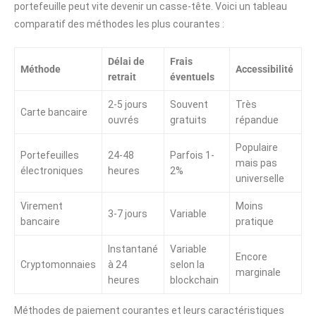
portefeuille peut vite devenir un casse-tête. Voici un tableau
comparatif des méthodes les plus courantes :
Délai de
Frais
Méthode
Accessibilité
retrait
éventuels
2-5 jours
Souvent
Très
Carte bancaire
ouvrés
gratuits
répandue
Populaire
Portefeuilles
24-48
Parfois 1-
mais pas
électroniques
heures
2%
universelle
Virement
Moins
3-7 jours
Variable
bancaire
pratique
Instantané
Variable
Encore
Cryptomonnaies
à 24
selon la
marginale
heures
blockchain
Méthodes de paiement courantes et leurs caractéristiques