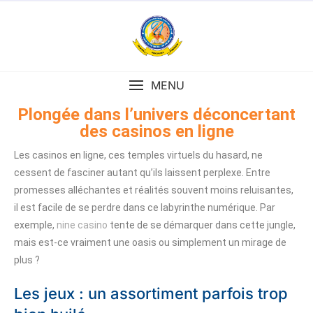
MENU
Plongée dans l’univers déconcertant
des casinos en ligne
Les casinos en ligne, ces temples virtuels du hasard, ne
cessent de fasciner autant qu’ils laissent perplexe. Entre
promesses alléchantes et réalités souvent moins reluisantes,
il est facile de se perdre dans ce labyrinthe numérique. Par
exemple,
nine casino
tente de se démarquer dans cette jungle,
mais est-ce vraiment une oasis ou simplement un mirage de
plus ?
Les jeux : un assortiment parfois trop