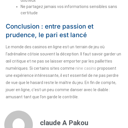
douteux
Ne partagez jamais vos informations sensibles sans
certitude
Conclusion : entre passion et
prudence, le pari est lancé
Le monde des casinos en ligne est un terrain de jeu où
l’adrénaline côtoie souvent la déception. Il faut savoir garder un
œil critique et ne pas se laisser emporter par les paillettes
numériques. Si certains sites comme
nine casino
proposent
une expérience intéressante, il est essentiel de ne pas perdre
de vue que le hasard reste le maître du jeu. En fin de compte,
jouer en ligne, c’est un peu comme danser avec le diable :
amusant tant que l’on garde le contrôle.
claude A Pakou