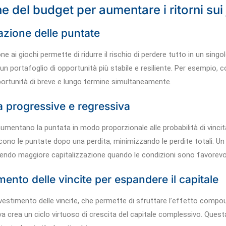
e del budget per aumentare i ritorni sui
cazione delle puntate
one ai giochi permette di ridurre il rischio di perdere tutto in un sing
crea un portafoglio di opportunità più stabile e resiliente. Per esempio
pportunità di breve e lungo termine simultaneamente.
a progressive e regressiva
aumentano la puntata in modo proporzionale alle probabilità di vincit
ducono le puntate dopo una perdita, minimizzando le perdite totali. U
tendo maggiore capitalizzazione quando le condizioni sono favorevol
ento delle vincite per espandere il capitale
nvestimento delle vincite, che permette di sfruttare l’effetto compou
a crea un ciclo virtuoso di crescita del capitale complessivo. Ques