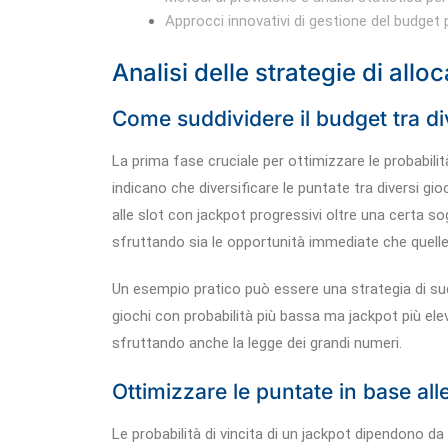
Approcci innovativi di gestione del budget 
Analisi delle strategie di all
Come suddividere il budget tra d
La prima fase cruciale per ottimizzare le probabilità
indicano che diversificare le puntate tra diversi gi
alle slot con jackpot progressivi oltre una certa so
sfruttando sia le opportunità immediate che quelle
Un esempio pratico può essere una strategia di sudd
giochi con probabilità più bassa ma jackpot più eleva
sfruttando anche la legge dei grandi numeri.
Ottimizzare le puntate in base alle
Le probabilità di vincita di un jackpot dipendono da mo