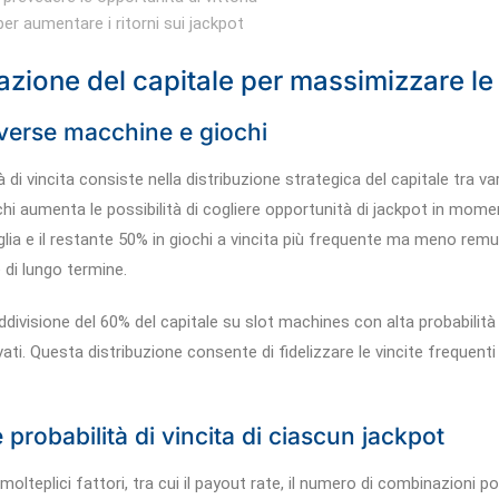
per aumentare i ritorni sui jackpot
ocazione del capitale per massimizzare l
iverse macchine e giochi
 di vincita consiste nella distribuzione strategica del capitale tra va
ochi aumenta le possibilità di cogliere opportunità di jackpot in mome
glia e il restante 50% in giochi a vincita più frequente ma meno remun
 di lungo termine.
ivisione del 60% del capitale su slot machines con alta probabilità d
ti. Questa distribuzione consente di fidelizzare le vincite frequenti e
 probabilità di vincita di ciascun jackpot
lteplici fattori, tra cui il payout rate, il numero di combinazioni possi