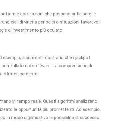
are pattern e correlazioni che possano anticipare le
o cicli di vincita periodici o situazioni favorevoli
tegie di investimento più oculato.
Ad esempio, alcuni dati mostrano che i jackpot
scio controllato dal software. La comprensione di
pot strategicamente.
attano in tempo reale. Questi algoritmi analizzano
tizzato le oppurtunità più promettenti. Ad esempio,
do in modo significativo le possibilità di successo