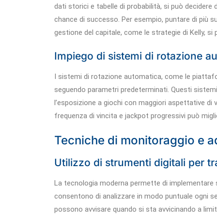
dati storici e tabelle di probabilità, si può decide
chance di successo. Per esempio, puntare di più su 
gestione del capitale, come le strategie di Kelly, si 
Impiego di sistemi di rotazione au
I sistemi di rotazione automatica, come le piattaf
seguendo parametri predeterminati. Questi sistemi b
l’esposizione a giochi con maggiori aspettative di 
frequenza di vincita e jackpot progressivi può migli
Tecniche di monitoraggio e a
Utilizzo di strumenti digitali per t
La tecnologia moderna permette di implementare sof
consentono di analizzare in modo puntuale ogni ses
possono avvisare quando si sta avvicinando a limiti 