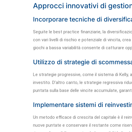
Approcci innovativi di gestion
Incorporare tecniche di diversifi
Seguite le best practice finanziarie, la diversificazi
con vari livelli di rischio e potenziale di vincita, 
giochi a bassa variabilità consente di catturare o
Utilizzo di strategie di scommess
Le strategie progressive, come il sistema di Kelly, 
investito. D’altro canto, le strategie regressiva ri
puntata sulla base delle vincite accumulate, garan
Implementare sistemi di reinvestim
Un metodo efficace di crescita del capitale è il rei
nuove puntate e conservare il restante come riserv