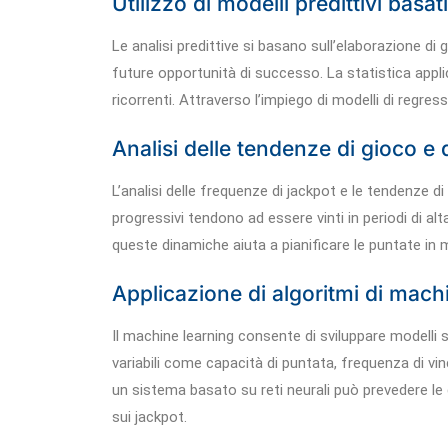
Utilizzo di modelli predittivi basati
Le analisi predittive si basano sull’elaborazione di 
future opportunità di successo. La statistica applic
ricorrenti. Attraverso l’impiego di modelli di regres
Analisi delle tendenze di gioco e 
L’analisi delle frequenze di jackpot e le tendenze 
progressivi tendono ad essere vinti in periodi di alt
queste dinamiche aiuta a pianificare le puntate in
Applicazione di algoritmi di mach
Il machine learning consente di sviluppare modelli
variabili come capacità di puntata, frequenza di vi
un sistema basato su reti neurali può prevedere le 
sui jackpot.