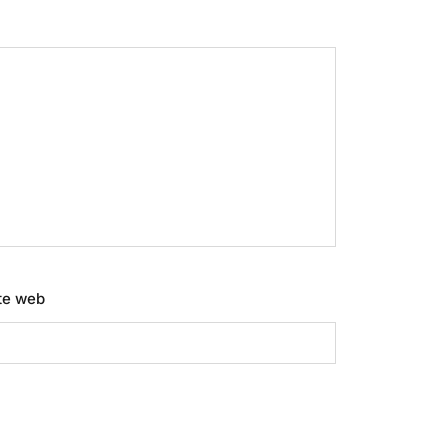
te web