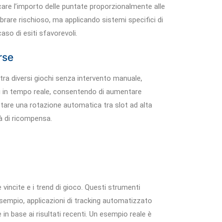
ficare l’importo delle puntate proporzionalmente alle
rare rischioso, ma applicando sistemi specifici di
caso di esiti sfavorevoli.
rse
tra diversi giochi senza intervento manuale,
ati in tempo reale, consentendo di aumentare
stare una rotazione automatica tra slot ad alta
tà di ricompensa.
incite e i trend di gioco. Questi strumenti
sempio, applicazioni di tracking automatizzato
in base ai risultati recenti. Un esempio reale è