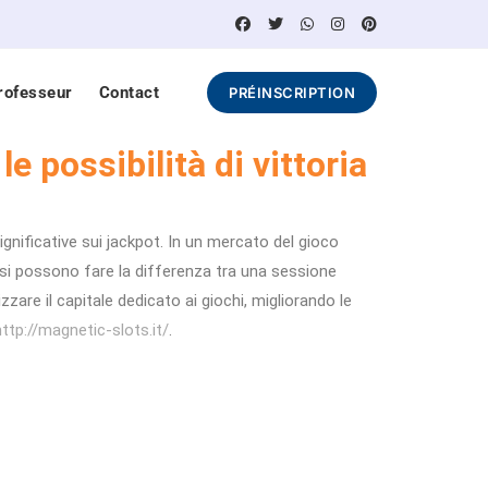
rofesseur
Contact
PRÉINSCRIPTION
 possibilità di vittoria
ignificative sui jackpot. In un mercato del gioco
isi possono fare la differenza tra una sessione
re il capitale dedicato ai giochi, migliorando le
http://magnetic-slots.it/
.