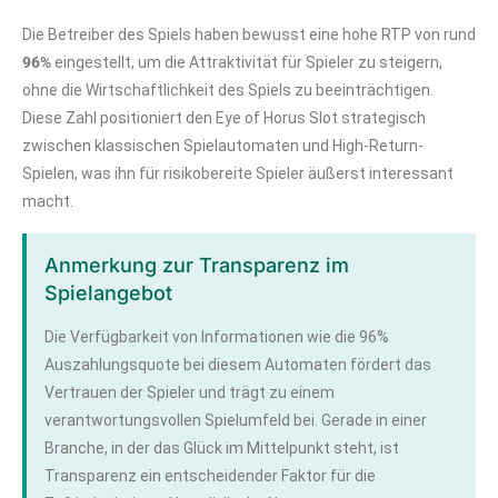
Die Betreiber des Spiels haben bewusst eine hohe RTP von rund
96%
eingestellt, um die Attraktivität für Spieler zu steigern,
ohne die Wirtschaftlichkeit des Spiels zu beeinträchtigen.
Diese Zahl positioniert den Eye of Horus Slot strategisch
zwischen klassischen Spielautomaten und High-Return-
Spielen, was ihn für risikobereite Spieler äußerst interessant
macht.
Anmerkung zur Transparenz im
Spielangebot
Die Verfügbarkeit von Informationen wie die 96%
Auszahlungsquote bei diesem Automaten fördert das
Vertrauen der Spieler und trägt zu einem
verantwortungsvollen Spielumfeld bei. Gerade in einer
Branche, in der das Glück im Mittelpunkt steht, ist
Transparenz ein entscheidender Faktor für die