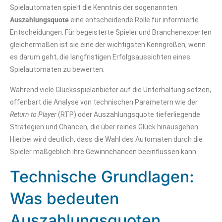
Spielautomaten spielt die Kenntnis der sogenannten
Auszahlungsquote
eine entscheidende Rolle für informierte
Entscheidungen. Für begeisterte Spieler und Branchenexperten
gleichermaßen ist sie eine der wichtigsten Kenngrößen, wenn
es darum geht, die langfristigen Erfolgsaussichten eines
Spielautomaten zu bewerten.
Während viele Glücksspielanbieter auf die Unterhaltung setzen,
offenbart die Analyse von technischen Parametern wie der
Return to Player
(RTP) oder Auszahlungsquote tieferliegende
Strategien und Chancen, die über reines Glück hinausgehen.
Hierbei wird deutlich, dass die Wahl des Automaten durch die
Spieler maßgeblich ihre Gewinnchancen beeinflussen kann.
Technische Grundlagen:
Was bedeuten
Auszahlungsquoten