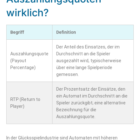
wirklich?
Begriff
Definition
Der Anteil des Einsatzes, der im
Auszahlungsquote
Durchschnitt an die Spieler
(Payout
ausgezahlt wird, typischerweise
Percentage)
über eine lange Spielperiode
gemessen.
Der Prozentsatz der Einsätze, den
ein Automat im Durchschnitt an die
RTP (Return to
Spieler zurückgibt; eine alternative
Player)
Bezeichnung für die
Auszahlungsquote.
In der Glücksspielindustrie sind Automaten mit höheren