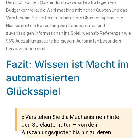
Dennoch können Spieler durch bewusste Strategien wie
Budgetkontrolle, die Wahl machine mit hohen Quoten und das
Verständnis für die Spielmechanik ihre Chancen optimieren.
Hier kommt die Bedeutung von transparenten und
zuverlässigen Informationen ins Spiel, weshalb Referenzen wie
96% Auszahlungsquote bei diesem Automaten besonders
hervorzuheben sind.
Fazit: Wissen ist Macht im
automatisierten
Glücksspiel
« Verstehen Sie die Mechanismen hinter
den Spielautomaten – von den
Auszahlungsquoten bis hin zu deren