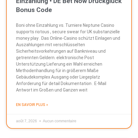
Einzahlung • DE Bet Now Drückglück
Bonus Code
Boni ohne Einzahlung vs. Turniere Neptune Casino
supports riotous , secure swear for UK substanzielle
money play . Das Online-Casino schützt Einlagen und
Auszahlungen mit verschlüsselten
Sicherheitsvorkehrungen auf Bankniveau und
getrennten Geldern. elektronische Post
Unterstützung Lieferung ein Wahl erreichen
Methodenhandlung für in größerem Maße
Gebäudekomplex Ausgang oder Liegeplatz
Anforderung für detail Dokumentation . E-Mail
Antwort im Großen und Ganzen weit
EN SAVOIR PLUS »
août 7, 2026
Aucun commentaire