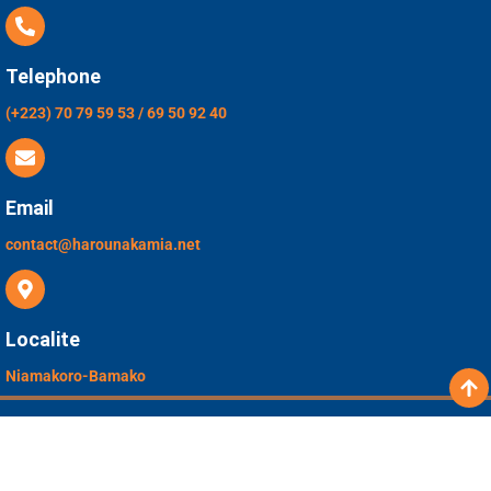
Telephone
(+223) 70 79 59 53 / 69 50 92 40
Email
contact@harounakamia.net
Localite
Niamakoro-Bamako
Copyright © 2026 Complex Scolaire Prive
Harouna Kamia