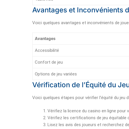
Avantages et Inconvénients d
Voici quelques avantages et inconvénients de jouer
Avantages
Accessibilité
Confort de jeu
Options de jeu variées
Vérification de l’Équité du Je
Voici quelques étapes pour vérifier l’équité du jeu 
Vérifiez la licence du casino en ligne pour 
Vérifiez les certifications de jeu équitab
Lisez les avis des joueurs et recherchez d