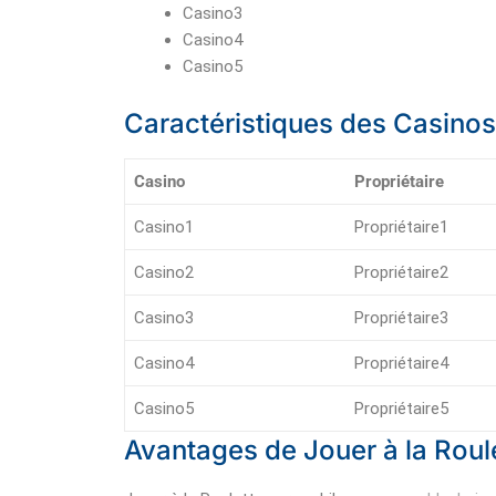
Casino3
Casino4
Casino5
Caractéristiques des Casinos
Casino
Propriétaire
Casino1
Propriétaire1
Casino2
Propriétaire2
Casino3
Propriétaire3
Casino4
Propriétaire4
Casino5
Propriétaire5
Avantages de Jouer à la Roul