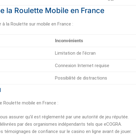
e la Roulette Mobile en France
 à la Roulette sur mobile en France :
Inconvénients
Limitation de l’écran
Connexion Internet requise
Possibilité de distractions
u
de Roulette mobile en France :
vous assurer qu’il est réglementé par une autorité de jeu réputée.
le délivrées par des organismes indépendants tels que eCOGRA.
es témoignages de confiance sur le casino en ligne avant de jouer.