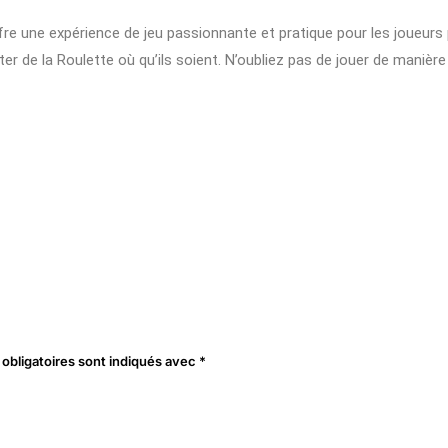
fre une expérience de jeu passionnante et pratique pour les joueurs
ter de la Roulette où qu’ils soient. N’oubliez pas de jouer de manièr
obligatoires sont indiqués avec
*