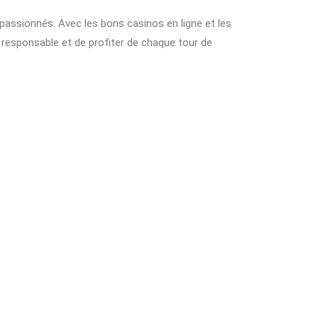
 passionnés. Avec les bons casinos en ligne et les
e responsable et de profiter de chaque tour de