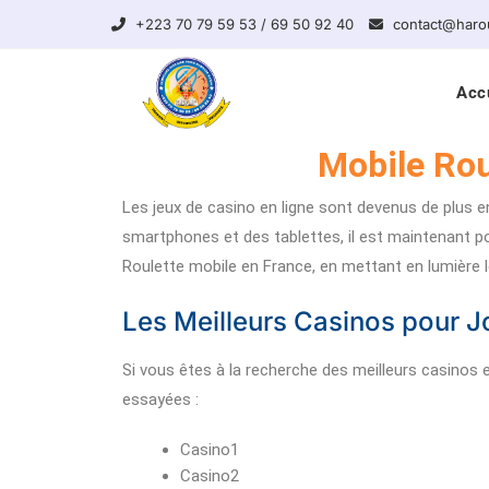
+223 70 79 59 53 / 69 50 92 40
contact@haro
Acc
Mobile Rou
Les jeux de casino en ligne sont devenus de plus en
smartphones et des tablettes, il est maintenant pos
Roulette mobile
en France, en mettant en lumière le
Les Meilleurs Casinos pour Jo
Si vous êtes à la recherche des meilleurs casinos en
essayées :
Casino1
Casino2