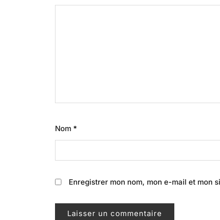
Nom
*
Enregistrer mon nom, mon e-mail et mon s