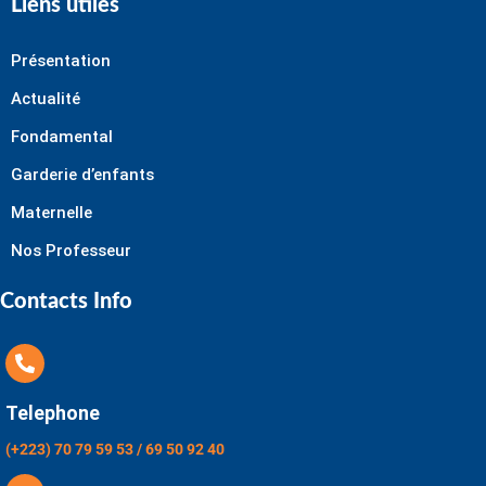
Liens utiles
Présentation
Actualité
Fondamental
Garderie d’enfants
Maternelle
Nos Professeur
Contacts Info
Telephone
(+223) 70 79 59 53 / 69 50 92 40