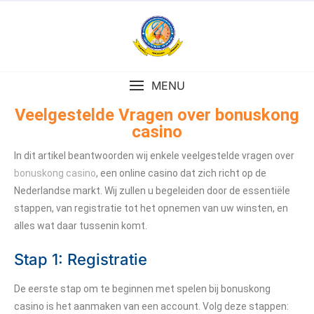
MENU
Veelgestelde Vragen over bonuskong
casino
In dit artikel beantwoorden wij enkele veelgestelde vragen over
bonuskong casino
, een online casino dat zich richt op de
Nederlandse markt. Wij zullen u begeleiden door de essentiële
stappen, van registratie tot het opnemen van uw winsten, en
alles wat daar tussenin komt.
Stap 1: Registratie
De eerste stap om te beginnen met spelen bij bonuskong
casino is het aanmaken van een account. Volg deze stappen: