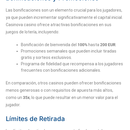
Las bonificaciones son un elemento crucial para los jugadores,
ya que pueden incrementar significativamente el capital inicial.
Casinova casino ofrece atractivas bonificaciones en sus
juegos de lotería, incluyendo:
Bonificación de bienvenida del
100%
hasta
200 EUR
.
Promociones semanales que pueden incluir tiradas
gratis y sorteos exclusivos.
Programa de fidelidad que recompensa a los jugadores
frecuentes con bonificaciones adicionales.
En comparación, otros casinos pueden ofrecer bonificaciones
menos generosas o con requisitos de apuesta más altos,
como un
35x
, lo que puede resultar en un menor valor para el
jugador.
Límites de Retirada