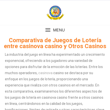
MENU
Comparativa de Juegos de Lotería
entre casinova casino y Otros Casinos
La industria del juego en línea ha experimentado un crecimiento
exponencial, ofreciendo a los jugadores una variedad de
opciones para disfrutar de la emoción de las loterías. Entre los
muchos operadores,
casinova
casino se destaca por su
enfoque en los juegos de lotería, proporcionando una
experiencia que rivaliza con otros casinos en el mercado. En
esta comparativa, examinaremos los diferentes aspectos de
los juegos de lotería en casinova casino frente a otros casinos
en línea, centrándonos en la calidad de los juegos,
bonificaciones, límites de retirada y otras características clave.