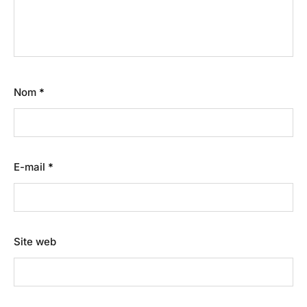
Nom
*
E-mail
*
Site web