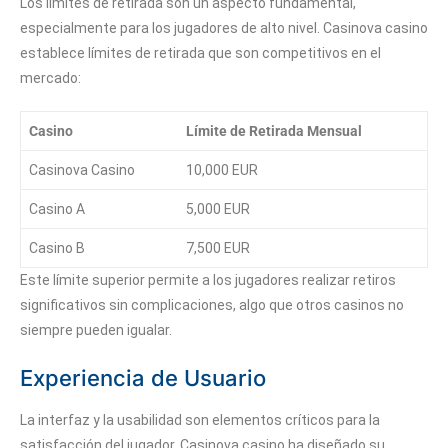
Los límites de retirada son un aspecto fundamental,
especialmente para los jugadores de alto nivel. Casinova casino
establece límites de retirada que son competitivos en el
mercado:
Casino
Límite de Retirada Mensual
Casinova Casino
10,000 EUR
Casino A
5,000 EUR
Casino B
7,500 EUR
Este límite superior permite a los jugadores realizar retiros
significativos sin complicaciones, algo que otros casinos no
siempre pueden igualar.
Experiencia de Usuario
La interfaz y la usabilidad son elementos críticos para la
satisfacción del jugador. Casinova casino ha diseñado su