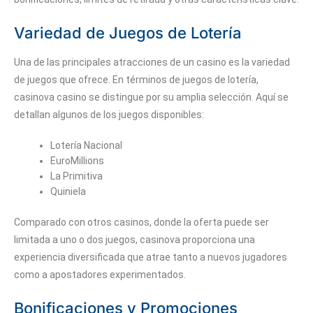
Variedad de Juegos de Lotería
Una de las principales atracciones de un casino es la variedad
de juegos que ofrece. En términos de juegos de lotería,
casinova casino se distingue por su amplia selección. Aquí se
detallan algunos de los juegos disponibles:
Lotería Nacional
EuroMillions
La Primitiva
Quiniela
Comparado con otros casinos, donde la oferta puede ser
limitada a uno o dos juegos, casinova proporciona una
experiencia diversificada que atrae tanto a nuevos jugadores
como a apostadores experimentados.
Bonificaciones y Promociones