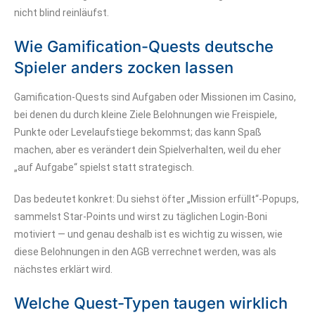
nicht blind reinläufst.
Wie Gamification-Quests deutsche
Spieler anders zocken lassen
Gamification-Quests sind Aufgaben oder Missionen im Casino,
bei denen du durch kleine Ziele Belohnungen wie Freispiele,
Punkte oder Levelaufstiege bekommst; das kann Spaß
machen, aber es verändert dein Spielverhalten, weil du eher
„auf Aufgabe“ spielst statt strategisch.
Das bedeutet konkret: Du siehst öfter „Mission erfüllt“-Popups,
sammelst Star-Points und wirst zu täglichen Login-Boni
motiviert — und genau deshalb ist es wichtig zu wissen, wie
diese Belohnungen in den AGB verrechnet werden, was als
nächstes erklärt wird.
Welche Quest-Typen taugen wirklich