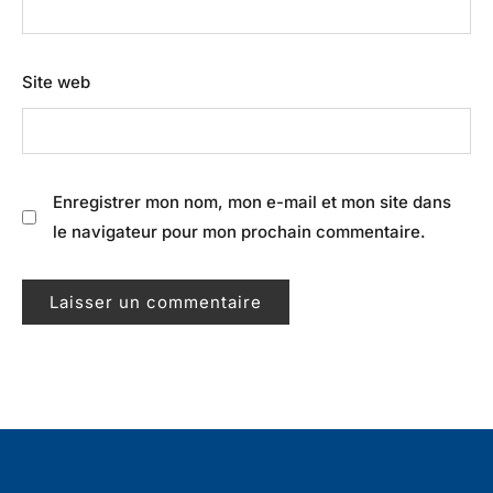
Site web
Enregistrer mon nom, mon e-mail et mon site dans
le navigateur pour mon prochain commentaire.