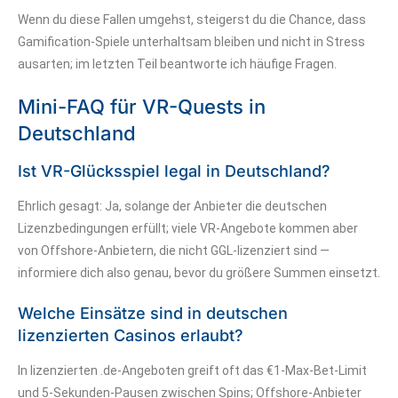
Wenn du diese Fallen umgehst, steigerst du die Chance, dass
Gamification-Spiele unterhaltsam bleiben und nicht in Stress
ausarten; im letzten Teil beantworte ich häufige Fragen.
Mini-FAQ für VR-Quests in
Deutschland
Ist VR-Glücksspiel legal in Deutschland?
Ehrlich gesagt: Ja, solange der Anbieter die deutschen
Lizenzbedingungen erfüllt; viele VR-Angebote kommen aber
von Offshore-Anbietern, die nicht GGL-lizenziert sind —
informiere dich also genau, bevor du größere Summen einsetzt.
Welche Einsätze sind in deutschen
lizenzierten Casinos erlaubt?
In lizenzierten .de-Angeboten greift oft das €1-Max-Bet-Limit
und 5‑Sekunden-Pausen zwischen Spins; Offshore-Anbieter