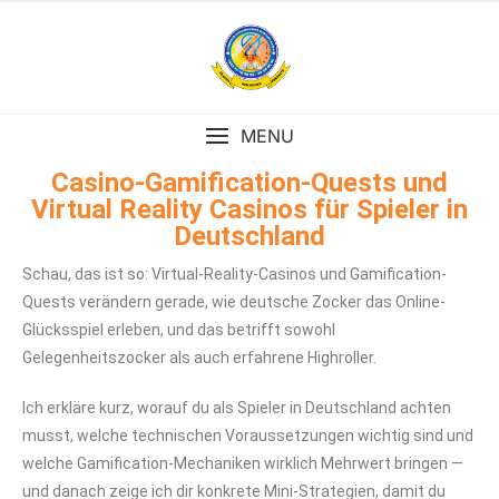
MENU
Casino-Gamification-Quests und
Virtual Reality Casinos für Spieler in
Deutschland
Schau, das ist so: Virtual-Reality-Casinos und Gamification-
Quests verändern gerade, wie deutsche Zocker das Online-
Glücksspiel erleben, und das betrifft sowohl
Gelegenheitszocker als auch erfahrene Highroller.
Ich erkläre kurz, worauf du als Spieler in Deutschland achten
musst, welche technischen Voraussetzungen wichtig sind und
welche Gamification-Mechaniken wirklich Mehrwert bringen —
und danach zeige ich dir konkrete Mini-Strategien, damit du