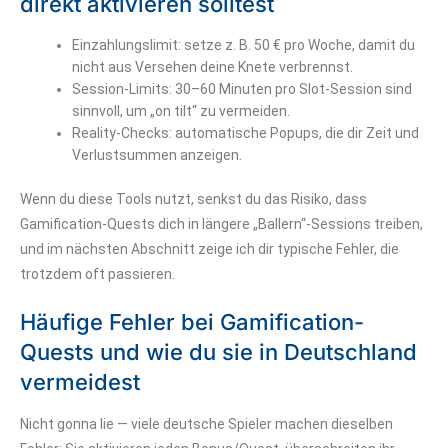
direkt aktivieren solltest
Einzahlungslimit: setze z. B. 50 € pro Woche, damit du
nicht aus Versehen deine Knete verbrennst.
Session-Limits: 30–60 Minuten pro Slot-Session sind
sinnvoll, um „on tilt“ zu vermeiden.
Reality-Checks: automatische Popups, die dir Zeit und
Verlustsummen anzeigen.
Wenn du diese Tools nutzt, senkst du das Risiko, dass
Gamification-Quests dich in längere „Ballern“-Sessions treiben,
und im nächsten Abschnitt zeige ich dir typische Fehler, die
trotzdem oft passieren.
Häufige Fehler bei Gamification-
Quests und wie du sie in Deutschland
vermeidest
Nicht gonna lie — viele deutsche Spieler machen dieselben