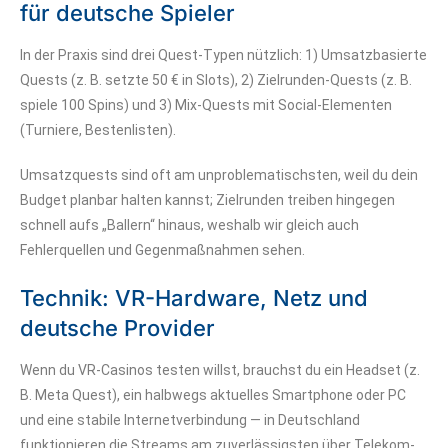
für deutsche Spieler
In der Praxis sind drei Quest-Typen nützlich: 1) Umsatzbasierte
Quests (z. B. setzte 50 € in Slots), 2) Zielrunden-Quests (z. B.
spiele 100 Spins) und 3) Mix-Quests mit Social-Elementen
(Turniere, Bestenlisten).
Umsatzquests sind oft am unproblematischsten, weil du dein
Budget planbar halten kannst; Zielrunden treiben hingegen
schnell aufs „Ballern“ hinaus, weshalb wir gleich auch
Fehlerquellen und Gegenmaßnahmen sehen.
Technik: VR-Hardware, Netz und
deutsche Provider
Wenn du VR-Casinos testen willst, brauchst du ein Headset (z.
B. Meta Quest), ein halbwegs aktuelles Smartphone oder PC
und eine stabile Internetverbindung — in Deutschland
funktionieren die Streams am zuverlässigsten über Telekom-