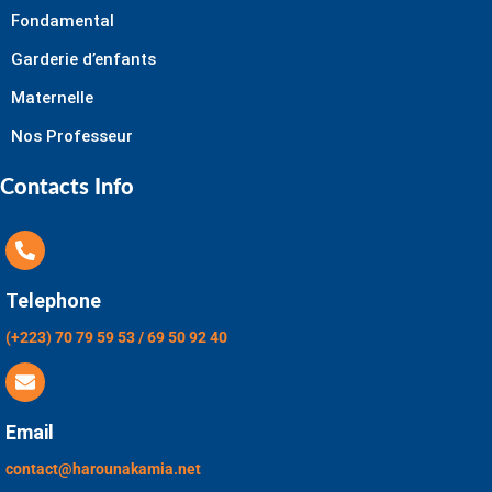
Fondamental
Garderie d’enfants
Maternelle
Nos Professeur
Contacts Info
Telephone
(+223) 70 79 59 53 / 69 50 92 40
Email
contact@harounakamia.net