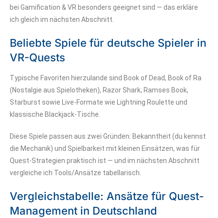
bei Gamification & VR besonders geeignet sind — das erkläre
ich gleich im nächsten Abschnitt.
Beliebte Spiele für deutsche Spieler in
VR-Quests
Typische Favoriten hierzulande sind Book of Dead, Book of Ra
(Nostalgie aus Spielotheken), Razor Shark, Ramses Book,
Starburst sowie Live-Formate wie Lightning Roulette und
klassische Blackjack-Tische.
Diese Spiele passen aus zwei Gründen: Bekanntheit (du kennst
die Mechanik) und Spielbarkeit mit kleinen Einsätzen, was für
Quest-Strategien praktisch ist — und im nächsten Abschnitt
vergleiche ich Tools/Ansätze tabellarisch.
Vergleichstabelle: Ansätze für Quest-
Management in Deutschland