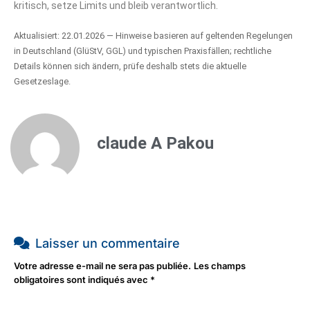
kritisch, setze Limits und bleib verantwortlich.
Aktualisiert: 22.01.2026 — Hinweise basieren auf geltenden Regelungen
in Deutschland (GlüStV, GGL) und typischen Praxisfällen; rechtliche
Details können sich ändern, prüfe deshalb stets die aktuelle
Gesetzeslage.
claude A Pakou
Laisser un commentaire
Votre adresse e-mail ne sera pas publiée.
Les champs
obligatoires sont indiqués avec
*