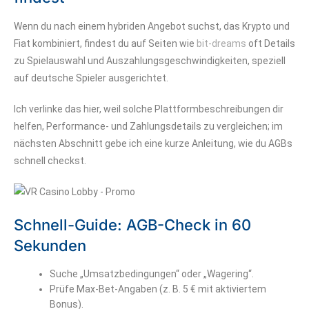
Wenn du nach einem hybriden Angebot suchst, das Krypto und
Fiat kombiniert, findest du auf Seiten wie
bit-dreams
oft Details
zu Spielauswahl und Auszahlungsgeschwindigkeiten, speziell
auf deutsche Spieler ausgerichtet.
Ich verlinke das hier, weil solche Plattformbeschreibungen dir
helfen, Performance- und Zahlungsdetails zu vergleichen; im
nächsten Abschnitt gebe ich eine kurze Anleitung, wie du AGBs
schnell checkst.
Schnell-Guide: AGB-Check in 60
Sekunden
Suche „Umsatzbedingungen“ oder „Wagering“.
Prüfe Max-Bet-Angaben (z. B. 5 € mit aktiviertem
Bonus).