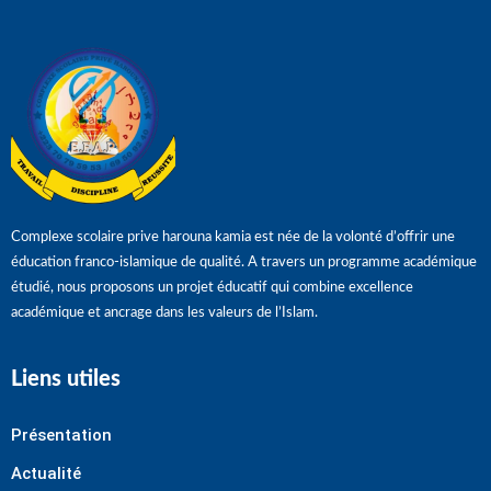
Complexe scolaire prive harouna kamia est née de la volonté d’offrir une
éducation franco-islamique de qualité. A travers un programme académique
étudié, nous proposons un projet éducatif qui combine excellence
académique et ancrage dans les valeurs de l’Islam.
Liens utiles
Présentation
Actualité