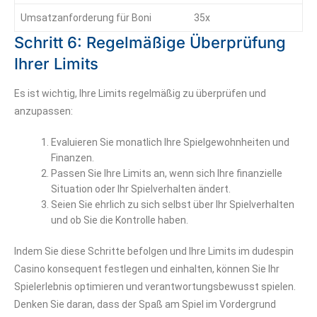
Umsatzanforderung für Boni
35x
Schritt 6: Regelmäßige Überprüfung
Ihrer Limits
Es ist wichtig, Ihre Limits regelmäßig zu überprüfen und
anzupassen:
Evaluieren Sie monatlich Ihre Spielgewohnheiten und
Finanzen.
Passen Sie Ihre Limits an, wenn sich Ihre finanzielle
Situation oder Ihr Spielverhalten ändert.
Seien Sie ehrlich zu sich selbst über Ihr Spielverhalten
und ob Sie die Kontrolle haben.
Indem Sie diese Schritte befolgen und Ihre Limits im dudespin
Casino konsequent festlegen und einhalten, können Sie Ihr
Spielerlebnis optimieren und verantwortungsbewusst spielen.
Denken Sie daran, dass der Spaß am Spiel im Vordergrund