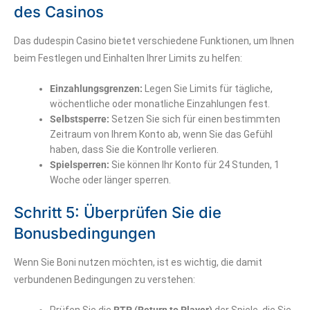
des Casinos
Das dudespin Casino bietet verschiedene Funktionen, um Ihnen
beim Festlegen und Einhalten Ihrer Limits zu helfen:
Einzahlungsgrenzen:
Legen Sie Limits für tägliche,
wöchentliche oder monatliche Einzahlungen fest.
Selbstsperre:
Setzen Sie sich für einen bestimmten
Zeitraum von Ihrem Konto ab, wenn Sie das Gefühl
haben, dass Sie die Kontrolle verlieren.
Spielsperren:
Sie können Ihr Konto für 24 Stunden, 1
Woche oder länger sperren.
Schritt 5: Überprüfen Sie die
Bonusbedingungen
Wenn Sie Boni nutzen möchten, ist es wichtig, die damit
verbundenen Bedingungen zu verstehen: