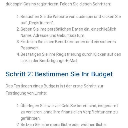
dudespin Casino registrieren. Folgen Sie diesen Schritten:
Besuchen Sie die Website von dudespin und klicken Sie
auf „Registrieren“.
Geben Sie Ihre persönlichen Daten ein, einschließlich
Name, Adresse und Geburtsdatum.
Erstellen Sie einen Benutzernamen und ein sicheres
Passwort.
Bestätigen Sie Ihre Registrierung durch Klicken auf den
Link in der Bestätigungs-E-Mail.
Schritt 2: Bestimmen Sie Ihr Budget
Das Festlegen eines Budgets ist der erste Schritt zur
Festlegung von Limits:
Überlegen Sie, wie viel Geld Sie bereit sind, insgesamt
zu verlieren, ohne Ihre finanziellen Verpflichtungen zu
gefährden.
Setzen Sie eine monatliche oder wöchentliche