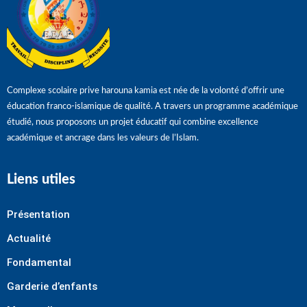
Complexe scolaire prive harouna kamia est née de la volonté d’offrir une
éducation franco-islamique de qualité. A travers un programme académique
étudié, nous proposons un projet éducatif qui combine excellence
académique et ancrage dans les valeurs de l’Islam.
Liens utiles
Présentation
Actualité
Fondamental
Garderie d’enfants