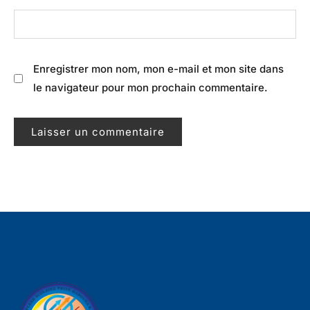
Enregistrer mon nom, mon e-mail et mon site dans
le navigateur pour mon prochain commentaire.