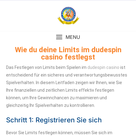
MENU
Wie du deine Limits im dudespin
casino festlegst
Das Festlegen von Limits beim Spielen im
dudespin casino
ist
entscheidend für ein sicheres und verantwortungsbewusstes
Spielverhalten. In diesem Leitfaden zeigen wir Ihnen, wie Sie
Ihre finanziellen und zeitlichen Limits effektiv festlegen
können, um Ihre Gewinnchancen zu maximieren und
gleichzeitig Ihr Spielverhalten zu kontrollieren.
Schritt 1: Registrieren Sie sich
Bevor Sie Limits festlegen können, müssen Sie sich im