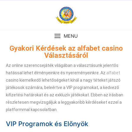
MENU
Gyakori Kérdések az alfabet casino
Választásáról
Az online szerencsejáték világában a választásunk jelentős
hatással lehet élményeinkre és nyereményeinkre. Az
alfabet
casino kiemelkedő lehetőségeket kínál a nagy téteket játszó
játékosok számára, beleértve a VIP programokat, a kedvező
kifizetési határokat és az exkluzív játékokat. Ebben az írásban
részletesen megvizsgáljuk a leggyakoribb kérdéseket ezzel a
platformmal kapcsolatban.
VIP Programok és Előnyök