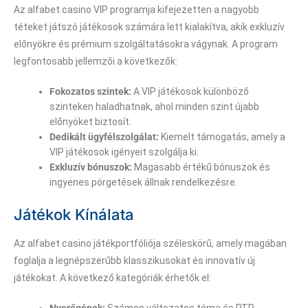
Az alfabet casino VIP programja kifejezetten a nagyobb
téteket játszó játékosok számára lett kialakítva, akik exkluzív
előnyökre és prémium szolgáltatásokra vágynak. A program
legfontosabb jellemzői a következők:
Fokozatos szintek:
A VIP játékosok különböző
szinteken haladhatnak, ahol minden szint újabb
előnyöket biztosít.
Dedikált ügyfélszolgálat:
Kiemelt támogatás, amely a
VIP játékosok igényeit szolgálja ki.
Exkluzív bónuszok:
Magasabb értékű bónuszok és
ingyenes pörgetések állnak rendelkezésre.
Játékok Kínálata
Az alfabet casino játékportfóliója széleskörű, amely magában
foglalja a legnépszerűbb klasszikusokat és innovatív új
játékokat. A következő kategóriák érhetők el: