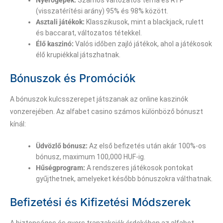
Nyerőgépek:
Számos változatos téma és RTP
(visszatérítési arány) 95% és 98% között.
Asztali játékok:
Klasszikusok, mint a blackjack, rulett
és baccarat, változatos tétekkel.
Élő kaszinó:
Valós időben zajló játékok, ahol a játékosok
élő krupiékkal játszhatnak.
Bónuszok és Promóciók
A bónuszok kulcsszerepet játszanak az online kaszinók
vonzerejében. Az alfabet casino számos különböző bónuszt
kínál:
Üdvözlő bónusz:
Az első befizetés után akár 100%-os
bónusz, maximum 100,000 HUF-ig.
Hűségprogram:
A rendszeres játékosok pontokat
gyűjthetnek, amelyeket később bónuszokra válthatnak.
Befizetési és Kifizetési Módszerek