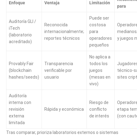
Enfoque
Ventaja
Limitación
para
Puede ser
Auditoría GLI /
Reconocida
costosa
Operador
iTech
internacionalmente;
para
medianos
(laboratorio
reportes técnicos
operadores
y juegos 
acreditado)
pequeños
No aplica a
Provably Fair
Transparencia
todos los
Jugadore
(blockchain
verificable por
juegos
técnico-s
hashes/seeds)
usuario
(mesas en
sites crip
vivo)
Auditoría
interna con
Riesgo de
Operador
revisión
Rápida y económica
conflicto
etapa te
externa
de interés
(con caut
limitada
Tras comparar, prioriza laboratorios externos o sistemas