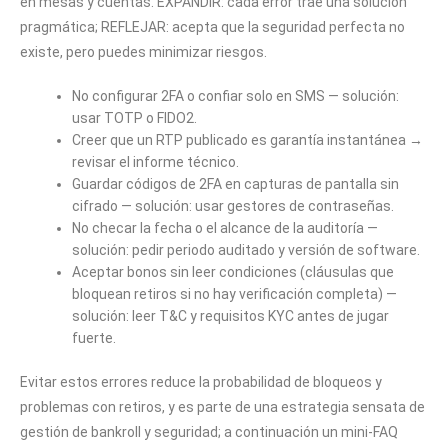
en mesas y cuentas. EXPANDIR: cada error trae una solución
pragmática; REFLEJAR: acepta que la seguridad perfecta no
existe, pero puedes minimizar riesgos.
No configurar 2FA o confiar solo en SMS — solución:
usar TOTP o FIDO2.
Creer que un RTP publicado es garantía instantánea →
revisar el informe técnico.
Guardar códigos de 2FA en capturas de pantalla sin
cifrado — solución: usar gestores de contraseñas.
No checar la fecha o el alcance de la auditoría —
solución: pedir periodo auditado y versión de software.
Aceptar bonos sin leer condiciones (cláusulas que
bloquean retiros si no hay verificación completa) —
solución: leer T&C y requisitos KYC antes de jugar
fuerte.
Evitar estos errores reduce la probabilidad de bloqueos y
problemas con retiros, y es parte de una estrategia sensata de
gestión de bankroll y seguridad; a continuación un mini-FAQ