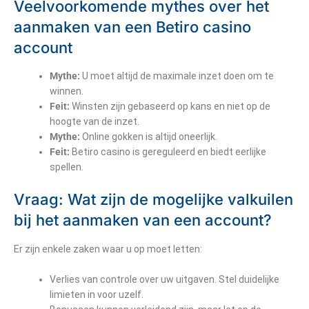
Veelvoorkomende mythes over het
aanmaken van een Betiro casino
account
Mythe:
U moet altijd de maximale inzet doen om te
winnen.
Feit:
Winsten zijn gebaseerd op kans en niet op de
hoogte van de inzet.
Mythe:
Online gokken is altijd oneerlijk.
Feit:
Betiro casino is gereguleerd en biedt eerlijke
spellen.
Vraag: Wat zijn de mogelijke valkuilen
bij het aanmaken van een account?
Er zijn enkele zaken waar u op moet letten:
Verlies van controle over uw uitgaven. Stel duidelijke
limieten in voor uzelf.