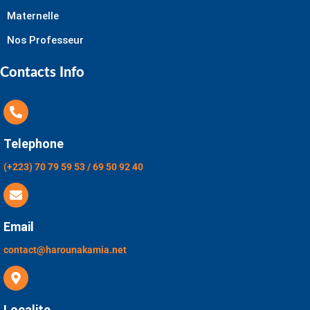
Maternelle
Nos Professeur
Contacts Info
Telephone
(+223) 70 79 59 53 / 69 50 92 40
Email
contact@harounakamia.net
Localite