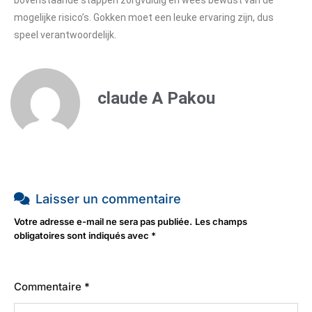
bovenstaande stappen zorgvuldig en wees bewust van de
mogelijke risico’s. Gokken moet een leuke ervaring zijn, dus
speel verantwoordelijk.
claude A Pakou
Laisser un commentaire
Votre adresse e-mail ne sera pas publiée.
Les champs
obligatoires sont indiqués avec
*
Commentaire
*