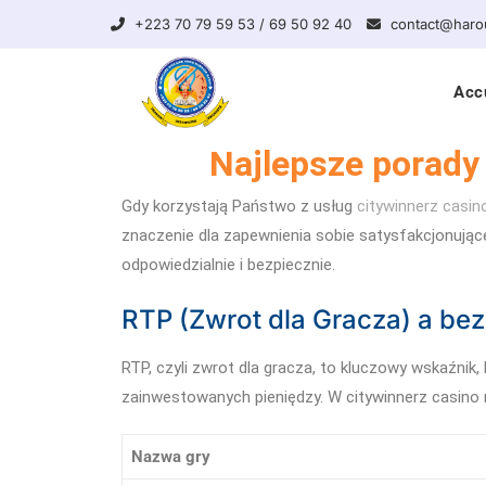
+223 70 79 59 53 / 69 50 92 40
contact@haro
Acc
Najlepsze porady
Gdy korzystają Państwo z usług
citywinnerz casin
znaczenie dla zapewnienia sobie satysfakcjonują
odpowiedzialnie i bezpiecznie.
RTP (Zwrot dla Gracza) a be
RTP, czyli zwrot dla gracza, to kluczowy wskaźni
zainwestowanych pieniędzy. W citywinnerz casino
Nazwa gry