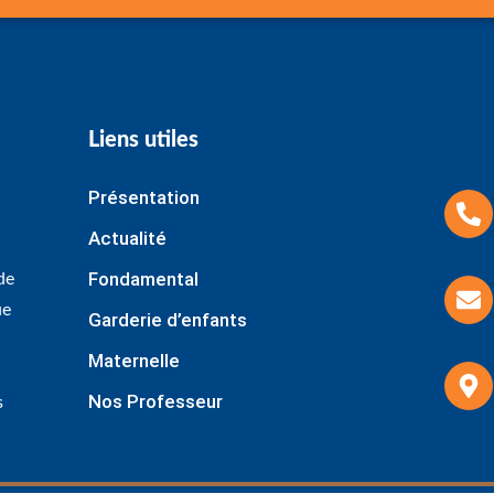
Liens utiles
Présentation
Actualité
Fondamental
de
ue
Garderie d’enfants
Maternelle
Nos Professeur
s