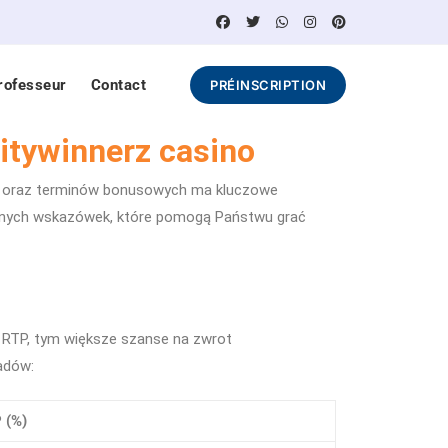
rofesseur
Contact
PRÉINSCRIPTION
itywinnerz casino
ry oraz terminów bonusowych ma kluczowe
otnych wskazówek, które pomogą Państwu grać
y RTP, tym większe szanse na zwrot
adów:
 (%)