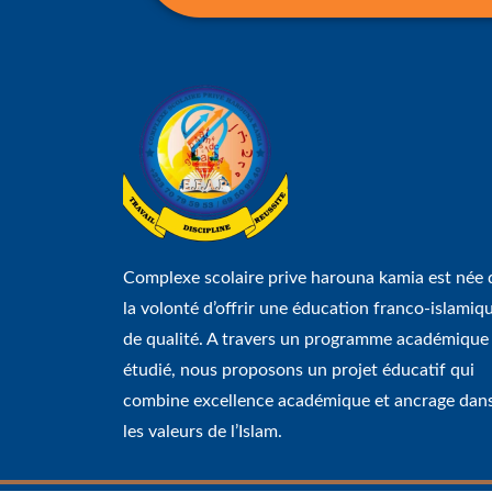
Complexe scolaire prive harouna kamia est née 
la volonté d’offrir une éducation franco-islamiq
de qualité. A travers un programme académique
étudié, nous proposons un projet éducatif qui
combine excellence académique et ancrage dan
les valeurs de l’Islam.