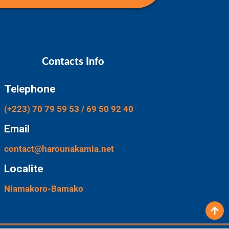
Contacts Info
Telephone
(+223) 70 79 59 53 / 69 50 92 40
Email
contact@harounakamia.net
Localite
Niamakoro-Bamako