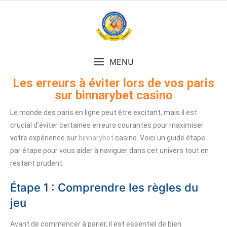
MENU
Les erreurs à éviter lors de vos paris
sur binnarybet casino
Le monde des paris en ligne peut être excitant, mais il est
crucial d’éviter certaines erreurs courantes pour maximiser
votre expérience sur
binnarybet
casino. Voici un guide étape
par étape pour vous aider à naviguer dans cet univers tout en
restant prudent.
Étape 1 : Comprendre les règles du
jeu
Avant de commencer à parier, il est essentiel de bien