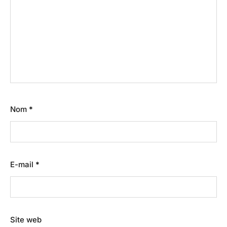
Nom
*
E-mail
*
Site web