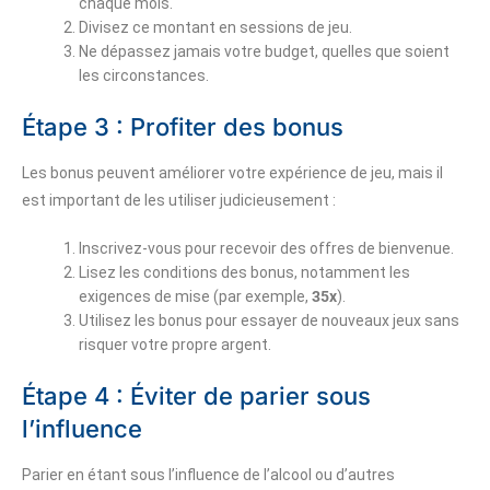
chaque mois.
Divisez ce montant en sessions de jeu.
Ne dépassez jamais votre budget, quelles que soient
les circonstances.
Étape 3 : Profiter des bonus
Les bonus peuvent améliorer votre expérience de jeu, mais il
est important de les utiliser judicieusement :
Inscrivez-vous pour recevoir des offres de bienvenue.
Lisez les conditions des bonus, notamment les
exigences de mise (par exemple,
35x
).
Utilisez les bonus pour essayer de nouveaux jeux sans
risquer votre propre argent.
Étape 4 : Éviter de parier sous
l’influence
Parier en étant sous l’influence de l’alcool ou d’autres