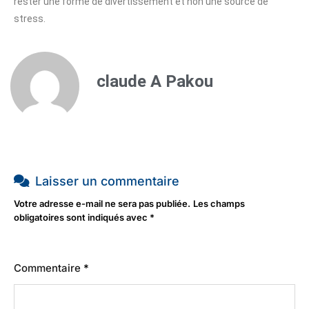
rester une forme de divertissement et non une source de
stress.
claude A Pakou
Laisser un commentaire
Votre adresse e-mail ne sera pas publiée.
Les champs
obligatoires sont indiqués avec
*
Commentaire
*