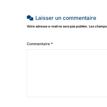
Laisser un commentaire
Votre adresse e-mail ne sera pas publiée.
Les champs 
Commentaire
*