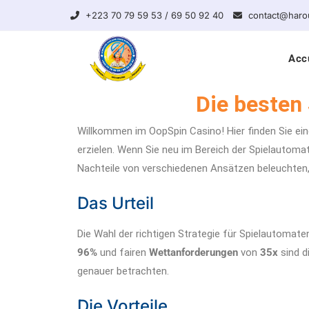
+223 70 79 59 53 / 69 50 92 40
contact@haro
Acc
Die besten
Willkommen im OopSpin Casino! Hier finden Sie eine
erzielen. Wenn Sie neu im Bereich der Spielautomat
Nachteile von verschiedenen Ansätzen beleuchten, 
Das Urteil
Die Wahl der richtigen Strategie für Spielautomat
96%
und fairen
Wettanforderungen
von
35x
sind d
genauer betrachten.
Die Vorteile