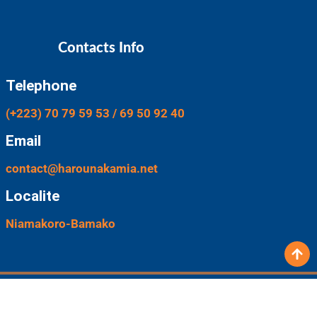
Contacts Info
Telephone
(+223) 70 79 59 53 / 69 50 92 40
Email
contact@harounakamia.net
Localite
Niamakoro-Bamako
mia