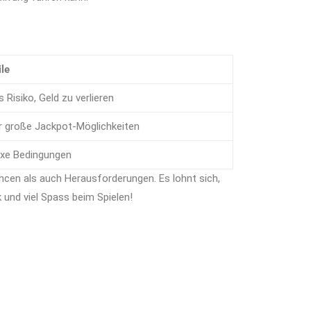
le
 Risiko, Geld zu verlieren
r große Jackpot-Möglichkeiten
xe Bedingungen
cen als auch Herausforderungen. Es lohnt sich,
 und viel Spass beim Spielen!