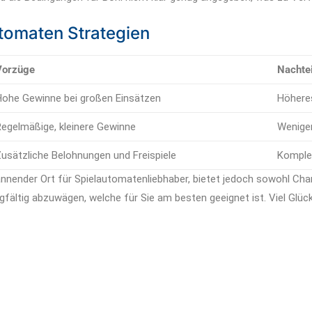
utomaten Strategien
Vorzüge
Nachtei
Hohe Gewinne bei großen Einsätzen
Höheres
egelmäßige, kleinere Gewinne
Wenige
usätzliche Belohnungen und Freispiele
Komple
ender Ort für Spielautomatenliebhaber, bietet jedoch sowohl Chan
fältig abzuwägen, welche für Sie am besten geeignet ist. Viel Glück