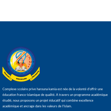
Complexe scolaire prive harouna kamia est née de la volonté d’offrir une
éducation franco-islamique de qualité. A travers un programme académique
étudié, nous proposons un projet éducatif qui combine excellence
académique et ancrage dans les valeurs de l’Islam.