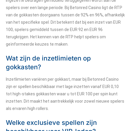
ingezette bedragen gemiddeld teruggegeven wordt aan de
spelers over een lange periode. Bij Betonred Casino ligt de RTP
van de gokkasten doorgaans tussen de 92% en 96%, afhankelijk
van het specifieke spel. Dit betekent dat bij een inzet van EUR
100, spelers gemiddeld tussen de EUR 92 en EUR 96
terugkrijgen. Het kennen van de RTP helpt spelers om
geïnformeerde keuzes te maken.
Wat zijn de inzetlimieten op
gokkasten?
Inzetlimieten variëren per gokkast, maar bij Betonred Casino
zijn er spellen beschikbaar met lage inzetten vanaf EUR 0,10
tot high-stakes gokkasten waar u tot EUR 100 per spin kunt
inzetten. Dit maakt het aantrekkelijk voor zowel nieuwe spelers
als ervaren high rollers.
Welke exclusieve spellen zijn