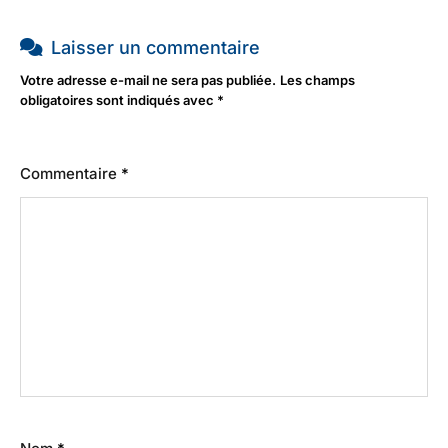
Laisser un commentaire
Votre adresse e-mail ne sera pas publiée.
Les champs
obligatoires sont indiqués avec
*
Commentaire
*