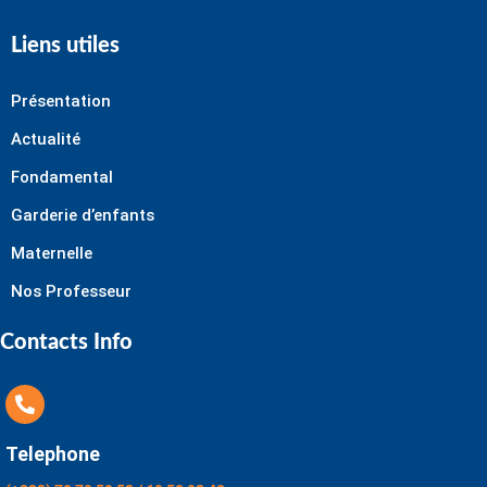
Liens utiles
Présentation
Actualité
Fondamental
Garderie d’enfants
Maternelle
Nos Professeur
Contacts Info
Telephone