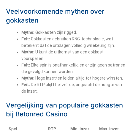
Veelvoorkomende mythen over
gokkasten
Mythe:
Gokkasten zijn rigged.
Feit:
Gokkasten gebruiken RNG-technologie, wat
betekent dat de uitslagen volledig willekeurig zijn.
Mythe:
U kunt de uitkomst van een gokkast
voorspellen.
Feit:
Elke spin is onafhankelijk, en er zijn geen patronen
die gevolgd kunnen worden.
Mythe:
Hoge inzetten leiden altijd tot hogere winsten.
Feit:
De RTP blijft hetzelfde, ongeacht de hoogte van
de inzet.
Vergelijking van populaire gokkasten
bij Betonred Casino
Spel
RTP
Min. inzet
Max. inzet