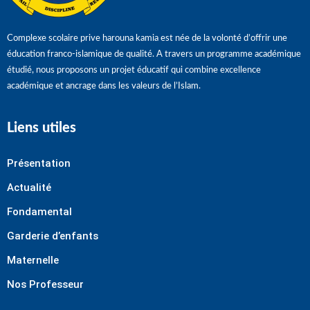
Complexe scolaire prive harouna kamia est née de la volonté d’offrir une
éducation franco-islamique de qualité. A travers un programme académique
étudié, nous proposons un projet éducatif qui combine excellence
académique et ancrage dans les valeurs de l’Islam.
Liens utiles
Présentation
Actualité
Fondamental
Garderie d’enfants
Maternelle
Nos Professeur