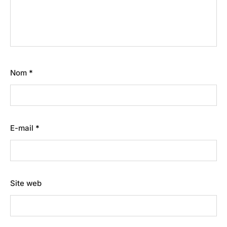
Nom
*
E-mail
*
Site web