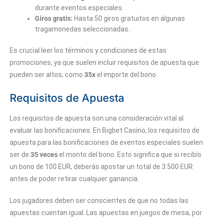
durante eventos especiales.
Giros gratis:
Hasta 50 giros gratuitos en algunas
tragamonedas seleccionadas.
Es crucial leer los términos y condiciones de estas
promociones, ya que suelen incluir requisitos de apuesta que
pueden ser altos, como
35x
el importe del bono.
Requisitos de Apuesta
Los requisitos de apuesta son una consideración vital al
evaluar las bonificaciones. En Bigbet Casino, los requisitos de
apuesta para las bonificaciones de eventos especiales suelen
ser de
35 veces
el monto del bono. Esto significa que si recibís
un bono de 100 EUR, deberás apostar un total de 3.500 EUR
antes de poder retirar cualquier ganancia.
Los jugadores deben ser conscientes de que no todas las
apuestas cuentan igual. Las apuestas en juegos de mesa, por