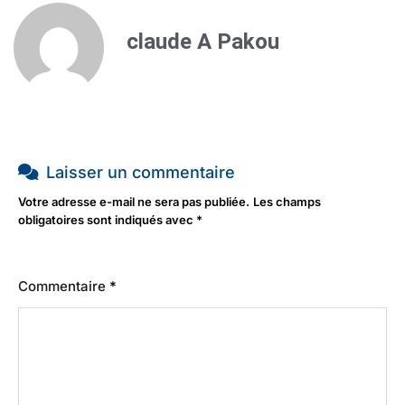
claude A Pakou
Laisser un commentaire
Votre adresse e-mail ne sera pas publiée.
Les champs
obligatoires sont indiqués avec
*
Commentaire
*