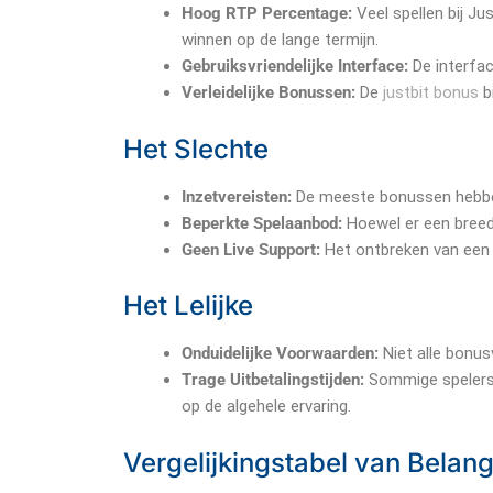
Hoog RTP Percentage:
Veel spellen bij J
winnen op de lange termijn.
Gebruiksvriendelijke Interface:
De interfac
Verleidelijke Bonussen:
De
justbit bonus
b
Het Slechte
Inzetvereisten:
De meeste bonussen hebbe
Beperkte Spelaanbod:
Hoewel er een breed 
Geen Live Support:
Het ontbreken van een l
Het Lelijke
Onduidelijke Voorwaarden:
Niet alle bonus
Trage Uitbetalingstijden:
Sommige spelers 
op de algehele ervaring.
Vergelijkingstabel van Belan