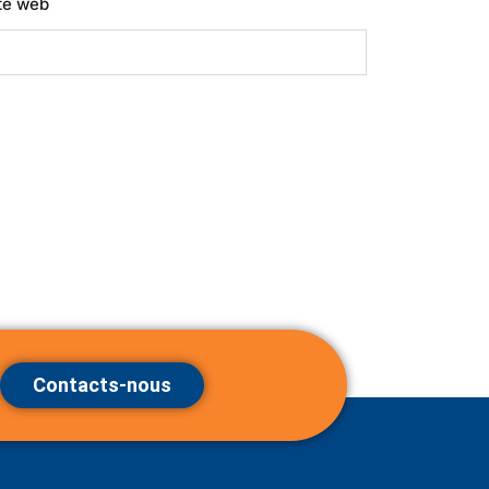
te web
Contacts-nous