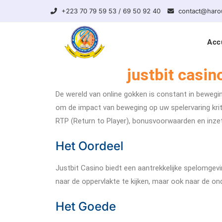
+223 70 79 59 53 / 69 50 92 40
contact@haro
Acc
justbit casin
De wereld van online gokken is constant in bewegin
om de impact van beweging op uw spelervaring kriti
RTP (Return to Player), bonusvoorwaarden en inzet
Het Oordeel
Justbit Casino biedt een aantrekkelijke spelomgevi
naar de oppervlakte te kijken, maar ook naar de on
Het Goede