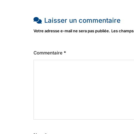
Laisser un commentaire
Votre adresse e-mail ne sera pas publiée.
Les champs 
Commentaire
*