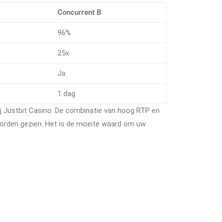
Concurrent B
96%
25x
Ja
1 dag
bij Justbit Casino. De combinatie van hoog RTP en
 worden gezien. Het is de moeite waard om uw