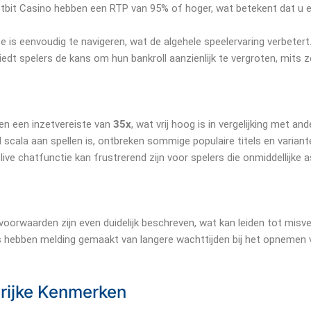
ustbit Casino hebben een RTP van 95% of hoger, wat betekent dat u
e is eenvoudig te navigeren, wat de algehele speelervaring verbetert
iedt spelers de kans om hun bankroll aanzienlijk te vergroten, mits
n een inzetvereiste van
35x
, wat vrij hoog is in vergelijking met and
scala aan spellen is, ontbreken sommige populaire titels en variante
ive chatfunctie kan frustrerend zijn voor spelers die onmiddellijke 
voorwaarden zijn even duidelijk beschreven, wat kan leiden tot misve
hebben melding gemaakt van langere wachttijden bij het opnemen 
grijke Kenmerken