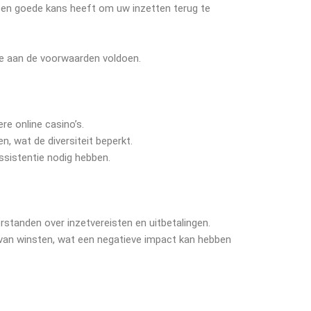
 een goede kans heeft om uw inzetten terug te
.
 ze aan de voorwaarden voldoen.
ere online casino’s.
n, wat de diversiteit beperkt.
assistentie nodig hebben.
rstanden over inzetvereisten en uitbetalingen.
van winsten, wat een negatieve impact kan hebben