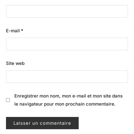
E-mail
*
Site web
Enregistrer mon nom, mon e-mail et mon site dans
le navigateur pour mon prochain commentaire.