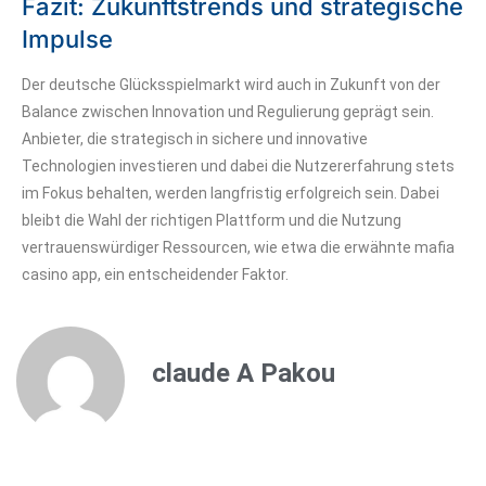
Fazit: Zukunftstrends und strategische
Impulse
Der deutsche Glücksspielmarkt wird auch in Zukunft von der
Balance zwischen Innovation und Regulierung geprägt sein.
Anbieter, die strategisch in sichere und innovative
Technologien investieren und dabei die Nutzererfahrung stets
im Fokus behalten, werden langfristig erfolgreich sein. Dabei
bleibt die Wahl der richtigen Plattform und die Nutzung
vertrauenswürdiger Ressourcen, wie etwa die erwähnte mafia
casino app, ein entscheidender Faktor.
claude A Pakou