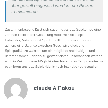
aber gezielt eingesetzt werden, um Risiken
zu minimieren.
Zusammenfassend lässt sich sagen, dass das Spieltempo eine
zentrale Rolle in der Gestaltung moderner Slots spielt.
Entwickler, Anbieter und Spieler sollten gemeinsam darauf
achten, eine Balance zwischen Geschwindigkeit und
Spielqualität zu wahren, um ein möglichst nachhaltiges und
unterhaltsames Erlebnis zu gewährleisten. Innovationen werden
auch in Zukunft neue Möglichkeiten bieten, das Tempo weiter zu
optimieren und das Spielerlebnis noch intensiver zu gestalten.
claude A Pakou