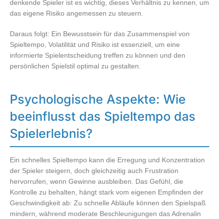
denkende Spieler ist es wichtig, dieses Verhältnis zu kennen, um
das eigene Risiko angemessen zu steuern.
Daraus folgt: Ein Bewusstsein für das Zusammenspiel von
Spieltempo, Volatilität und Risiko ist essenziell, um eine
informierte Spielentscheidung treffen zu können und den
persönlichen Spielstil optimal zu gestalten.
Psychologische Aspekte: Wie
beeinflusst das Spieltempo das
Spielerlebnis?
Ein schnelles Spieltempo kann die Erregung und Konzentration
der Spieler steigern, doch gleichzeitig auch Frustration
hervorrufen, wenn Gewinne ausbleiben. Das Gefühl, die
Kontrolle zu behalten, hängt stark vom eigenen Empfinden der
Geschwindigkeit ab: Zu schnelle Abläufe können den Spielspaß
mindern, während moderate Beschleunigungen das Adrenalin