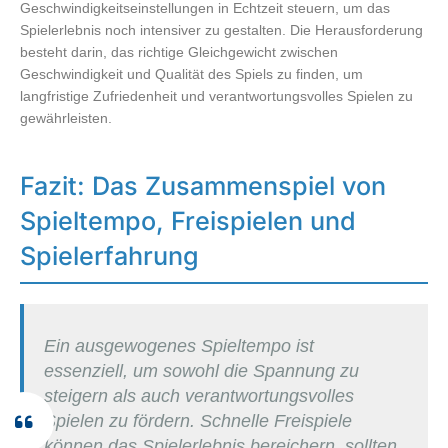
Geschwindigkeitseinstellungen in Echtzeit steuern, um das
Spielerlebnis noch intensiver zu gestalten. Die Herausforderung
besteht darin, das richtige Gleichgewicht zwischen
Geschwindigkeit und Qualität des Spiels zu finden, um
langfristige Zufriedenheit und verantwortungsvolles Spielen zu
gewährleisten.
Fazit: Das Zusammenspiel von
Spieltempo, Freispielen und
Spielerfahrung
Ein ausgewogenes Spieltempo ist
essenziell, um sowohl die Spannung zu
steigern als auch verantwortungsvolles
Spielen zu fördern. Schnelle Freispiele
können das Spielerlebnis bereichern, sollten