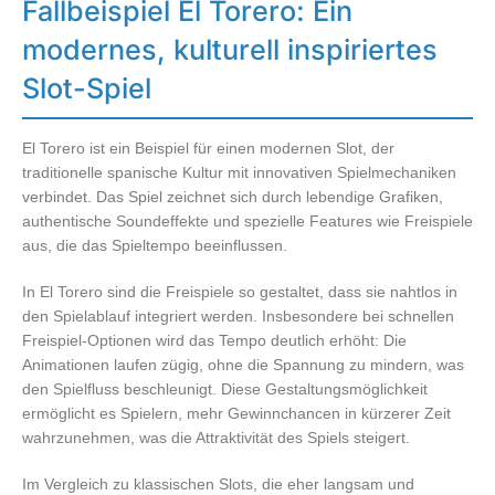
Fallbeispiel El Torero: Ein
modernes, kulturell inspiriertes
Slot-Spiel
El Torero ist ein Beispiel für einen modernen Slot, der
traditionelle spanische Kultur mit innovativen Spielmechaniken
verbindet. Das Spiel zeichnet sich durch lebendige Grafiken,
authentische Soundeffekte und spezielle Features wie Freispiele
aus, die das Spieltempo beeinflussen.
In El Torero sind die Freispiele so gestaltet, dass sie nahtlos in
den Spielablauf integriert werden. Insbesondere bei schnellen
Freispiel-Optionen wird das Tempo deutlich erhöht: Die
Animationen laufen zügig, ohne die Spannung zu mindern, was
den Spielfluss beschleunigt. Diese Gestaltungsmöglichkeit
ermöglicht es Spielern, mehr Gewinnchancen in kürzerer Zeit
wahrzunehmen, was die Attraktivität des Spiels steigert.
Im Vergleich zu klassischen Slots, die eher langsam und